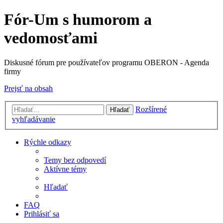
Fór-Um s humorom a
vedomosťami
Diskusné fórum pre používateľov programu OBERON - Agenda
firmy
Prejsť na obsah
Rozšírené
Hľadať
vyhľadávanie
Rýchle odkazy
Temy bez odpovedí
Aktívne témy
Hľadať
FAQ
Prihlásiť sa