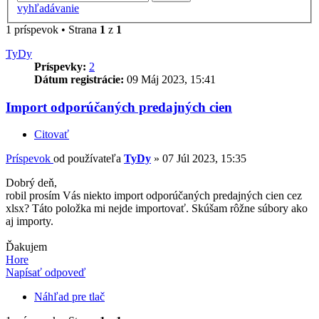
vyhľadávanie
1 príspevok • Strana
1
z
1
TyDy
Príspevky:
2
Dátum registrácie:
09 Máj 2023, 15:41
Import odporúčaných predajných cien
Citovať
Príspevok
od používateľa
TyDy
»
07 Júl 2023, 15:35
Dobrý deň,
robil prosím Vás niekto import odporúčaných predajných cien cez
xlsx? Táto položka mi nejde importovať. Skúšam rôžne súbory ako
aj importy.
Ďakujem
Hore
Napísať odpoveď
Náhľad pre tlač