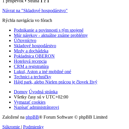
1 príspevok • Strana
1
z
1
Návrat na "Skladové hospodárstvo"
Rýchla navigácia vo fórach
Podnikanie a povinnosti s tým spojené
Múr nárekov - aktuálne známe problémy
Účtovníctvo
Skladové hospodárstvo
Mzdy a dochádzka
Pokladnica OBERON
Hotelová recepcia
CRM a registratúra
Lukul, Aston a iné mobilné oné
Technici a techničky
Hájd park, alebo Nielen prácou je človek živý
Domov
Úvodná stránka
Všetky časy sú v
UTC+02:00
Vymazať cookies
Napísať administrátorovi
Založené na
phpBB
® Forum Software © phpBB Limited
Súkromie
|
Podmienky