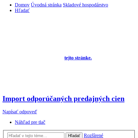
Domov
Úvodná stránka
Skladové hospodárstvo
Hľadať
Diskusné fórum pre používateľov programu
OBERON - Agenda firmy je zatiaľ v testovacej
prevádzke!
Prezeranie príspevkov je povolené každému návštevníkovi stránky,
prispievanie len pre registrovaných členov. Zaregistrovať sa je
možné vyplnením formulára na
tejto stránke.
Tento oznam bude
neskôr obsahovať privítanie a pravidlá portálu (zatiaľ ich
registrovaní členovia dostávajú mailom) a bude nastavený tak, že
registrovaný používateľ bude môcť jeho zobrazenie vypnúť - zatiaľ
sa zobrazuje trvalo každému. V súčasnej dobe prebieha testovanie
funkčnosti fóra.
Import odporúčaných predajných cien
Napísať odpoveď
Náhľad pre tlač
Rozšírené
Hľadať