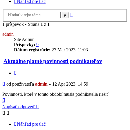
Náhľad pre tlač
Rozšírené
Hľadať
vyhľadávanie
1 príspevok • Strana
1
z
1
admin
Site Admin
Príspevky:
9
Dátum registrácie:
27 Mar 2023, 11:03
Aktuálne platné povinnosti podnikateľov
Citovať
Príspevok
od používateľa
admin
»
12 Apr 2023, 14:59
Povinnosti, ktoré v tomto období musia podnikatelia riešiť
Hore
Napísať odpoveď
Náhľad pre tlač