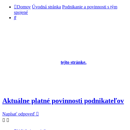
Domov
Úvodná stránka
Podnikanie a povinnosti s tým
spojené
Hľadať
Diskusné fórum pre používateľov programu
OBERON - Agenda firmy je zatiaľ v testovacej
prevádzke!
Prezeranie príspevkov je povolené každému návštevníkovi stránky,
prispievanie len pre registrovaných členov. Zaregistrovať sa je
možné vyplnením formulára na
tejto stránke.
Tento oznam bude
neskôr obsahovať privítanie a pravidlá portálu (zatiaľ ich
registrovaní členovia dostávajú mailom) a bude nastavený tak, že
registrovaný používateľ bude môcť jeho zobrazenie vypnúť - zatiaľ
sa zobrazuje trvalo každému. V súčasnej dobe prebieha testovanie
funkčnosti fóra.
Aktuálne platné povinnosti podnikateľov
Napísať odpoveď