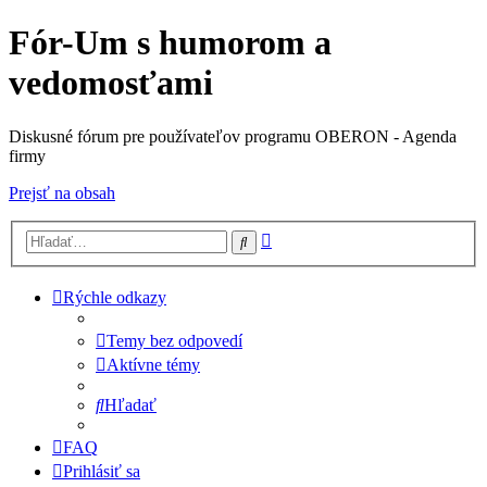
Fór-Um s humorom a
vedomosťami
Diskusné fórum pre používateľov programu OBERON - Agenda
firmy
Prejsť na obsah
Rozšírené
Hľadať
vyhľadávanie
Rýchle odkazy
Temy bez odpovedí
Aktívne témy
Hľadať
FAQ
Prihlásiť sa