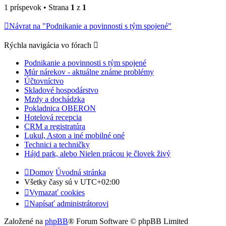
1 príspevok • Strana
1
z
1
Návrat na "Podnikanie a povinnosti s tým spojené"
Rýchla navigácia vo fórach
Podnikanie a povinnosti s tým spojené
Múr nárekov - aktuálne známe problémy
Účtovníctvo
Skladové hospodárstvo
Mzdy a dochádzka
Pokladnica OBERON
Hotelová recepcia
CRM a registratúra
Lukul, Aston a iné mobilné oné
Technici a techničky
Hájd park, alebo Nielen prácou je človek živý
Domov
Úvodná stránka
Všetky časy sú v
UTC+02:00
Vymazať cookies
Napísať administrátorovi
Založené na
phpBB
® Forum Software © phpBB Limited