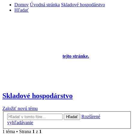
Domov
Úvodná stránka
Skladové hospodárstvo
Hľadať
Diskusné fórum pre používateľov programu
OBERON - Agenda firmy je zatiaľ v testovacej
prevádzke!
Prezeranie príspevkov je povolené každému návštevníkovi stránky,
prispievanie len pre registrovaných členov. Zaregistrovať sa je
možné vyplnením formulára na
tejto stránke.
Tento oznam bude
neskôr obsahovať privítanie a pravidlá portálu (zatiaľ ich
registrovaní členovia dostávajú mailom) a bude nastavený tak, že
registrovaný používateľ bude môcť jeho zobrazenie vypnúť - zatiaľ
sa zobrazuje trvalo každému. V súčasnej dobe prebieha testovanie
funkčnosti fóra.
Skladové hospodárstvo
Založiť novú tému
Rozšírené
Hľadať
vyhľadávanie
1 téma • Strana
1
z
1