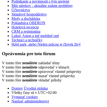
Podnikanie a povinnosti s tým spojené
Múr nárekov - aktuálne známe problémy
Účtovníctvo
Skladové hospodárstvo
Mzdy a dochádzka
Pokladnica OBERON
Hotelová recepcia
CRM a registratúra
Lukul, Aston a iné mobilné oné
Technici a techničky
Hájd park, alebo Nielen prácou je človek živý
Oprávnenia pre toto fórum
V tomto fóre
nemôžete
zakladať témy
V tomto fóre
nemôžete
odpovedať v témach
V tomto fóre
nemôžete
upravovať vlastné príspevky
V tomto fóre
nemôžete
mazať vlastné príspevky
V tomto fóre
nemôžete
vkladať prílohy
Domov
Úvodná stránka
Všetky časy sú v
UTC+02:00
Vymazať cookies
Napísať administrátorovi