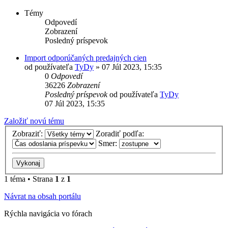
Témy
Odpovedí
Zobrazení
Posledný príspevok
Import odporúčaných predajných cien
od používateľa
TyDy
»
07 Júl 2023, 15:35
0
Odpovedí
36226
Zobrazení
Posledný príspevok
od používateľa
TyDy
07 Júl 2023, 15:35
Založiť novú tému
Zobraziť:
Zoradiť podľa:
Smer:
1 téma • Strana
1
z
1
Návrat na obsah portálu
Rýchla navigácia vo fórach