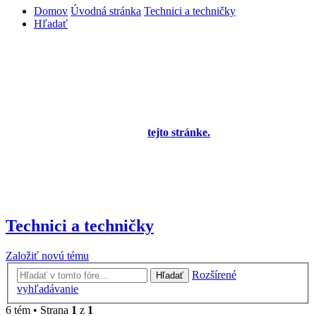
Domov
Úvodná stránka
Technici a techničky
Hľadať
Diskusné fórum pre používateľov programu
OBERON - Agenda firmy je zatiaľ v testovacej
prevádzke!
Prezeranie príspevkov je povolené každému návštevníkovi stránky,
prispievanie len pre registrovaných členov. Zaregistrovať sa je
možné vyplnením formulára na
tejto stránke.
Tento oznam bude
neskôr obsahovať privítanie a pravidlá portálu (zatiaľ ich
registrovaní členovia dostávajú mailom) a bude nastavený tak, že
registrovaný používateľ bude môcť jeho zobrazenie vypnúť - zatiaľ
sa zobrazuje trvalo každému. V súčasnej dobe prebieha testovanie
funkčnosti fóra.
Technici a techničky
Založiť novú tému
Rozšírené
Hľadať
vyhľadávanie
6 tém • Strana
1
z
1