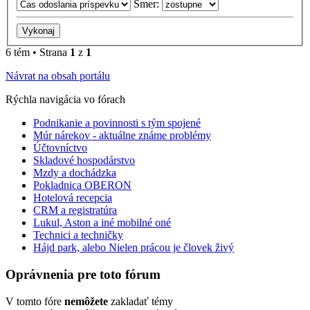
Smer:
6 tém • Strana
1
z
1
Návrat na obsah portálu
Rýchla navigácia vo fórach
Podnikanie a povinnosti s tým spojené
Múr nárekov - aktuálne známe problémy
Účtovníctvo
Skladové hospodárstvo
Mzdy a dochádzka
Pokladnica OBERON
Hotelová recepcia
CRM a registratúra
Lukul, Aston a iné mobilné oné
Technici a techničky
Hájd park, alebo Nielen prácou je človek živý
Oprávnenia pre toto fórum
V tomto fóre
nemôžete
zakladať témy