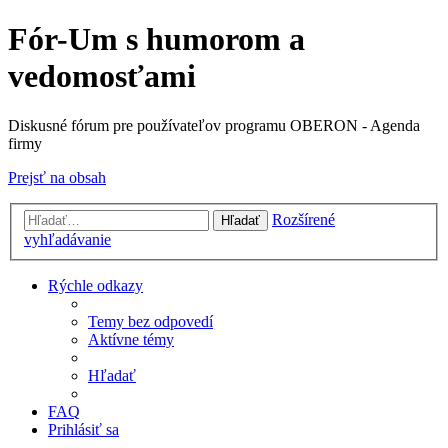
Fór-Um s humorom a
vedomosťami
Diskusné fórum pre používateľov programu OBERON - Agenda
firmy
Prejsť na obsah
Rozšírené
Hľadať
vyhľadávanie
Rýchle odkazy
Temy bez odpovedí
Aktívne témy
Hľadať
FAQ
Prihlásiť sa