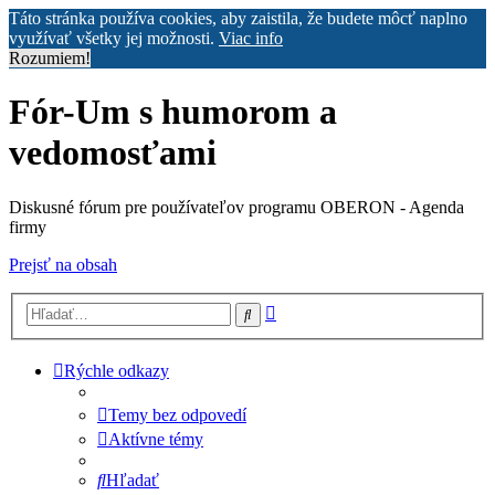
Táto stránka používa cookies, aby zaistila, že budete môcť naplno
využívať všetky jej možnosti.
Viac info
Rozumiem!
Fór-Um s humorom a
vedomosťami
Diskusné fórum pre používateľov programu OBERON - Agenda
firmy
Prejsť na obsah
Rozšírené
Hľadať
vyhľadávanie
Rýchle odkazy
Temy bez odpovedí
Aktívne témy
Hľadať