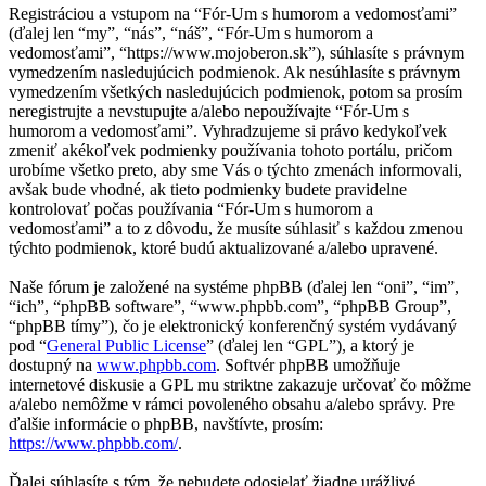
Registráciou a vstupom na “Fór-Um s humorom a vedomosťami”
(ďalej len “my”, “nás”, “náš”, “Fór-Um s humorom a
vedomosťami”, “https://www.mojoberon.sk”), súhlasíte s právnym
vymedzením nasledujúcich podmienok. Ak nesúhlasíte s právnym
vymedzením všetkých nasledujúcich podmienok, potom sa prosím
neregistrujte a nevstupujte a/alebo nepoužívajte “Fór-Um s
humorom a vedomosťami”. Vyhradzujeme si právo kedykoľvek
zmeniť akékoľvek podmienky používania tohoto portálu, pričom
urobíme všetko preto, aby sme Vás o týchto zmenách informovali,
avšak bude vhodné, ak tieto podmienky budete pravidelne
kontrolovať počas používania “Fór-Um s humorom a
vedomosťami” a to z dôvodu, že musíte súhlasiť s každou zmenou
týchto podmienok, ktoré budú aktualizované a/alebo upravené.
Naše fórum je založené na systéme phpBB (ďalej len “oni”, “im”,
“ich”, “phpBB software”, “www.phpbb.com”, “phpBB Group”,
“phpBB tímy”), čo je elektronický konferenčný systém vydávaný
pod “
General Public License
” (ďalej len “GPL”), a ktorý je
dostupný na
www.phpbb.com
. Softvér phpBB umožňuje
internetové diskusie a GPL mu striktne zakazuje určovať čo môžme
a/alebo nemôžme v rámci povoleného obsahu a/alebo správy. Pre
ďalšie informácie o phpBB, navštívte, prosím:
https://www.phpbb.com/
.
Ďalej súhlasíte s tým, že nebudete odosielať žiadne urážlivé,