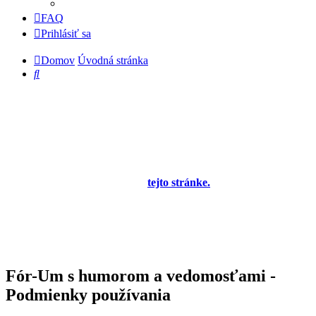
FAQ
Prihlásiť sa
Domov
Úvodná stránka
Hľadať
Diskusné fórum pre používateľov programu
OBERON - Agenda firmy je zatiaľ v testovacej
prevádzke!
Prezeranie príspevkov je povolené každému návštevníkovi stránky,
prispievanie len pre registrovaných členov. Zaregistrovať sa je
možné vyplnením formulára na
tejto stránke.
Tento oznam bude
neskôr obsahovať privítanie a pravidlá portálu (zatiaľ ich
registrovaní členovia dostávajú mailom) a bude nastavený tak, že
registrovaný používateľ bude môcť jeho zobrazenie vypnúť - zatiaľ
sa zobrazuje trvalo každému. V súčasnej dobe prebieha testovanie
funkčnosti fóra.
Fór-Um s humorom a vedomosťami -
Podmienky používania