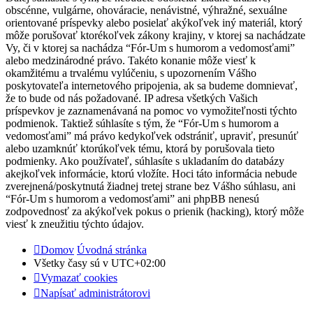
obscénne, vulgárne, ohováracie, nenávistné, výhražné, sexuálne
orientované príspevky alebo posielať akýkoľvek iný materiál, ktorý
môže porušovať ktorékoľvek zákony krajiny, v ktorej sa nachádzate
Vy, či v ktorej sa nachádza “Fór-Um s humorom a vedomosťami”
alebo medzinárodné právo. Takéto konanie môže viesť k
okamžitému a trvalému vylúčeniu, s upozornením Vášho
poskytovateľa internetového pripojenia, ak sa budeme domnievať,
že to bude od nás požadované. IP adresa všetkých Vašich
príspevkov je zaznamenávaná na pomoc vo vymožiteľnosti týchto
podmienok. Taktiež súhlasíte s tým, že “Fór-Um s humorom a
vedomosťami” má právo kedykoľvek odstrániť, upraviť, presunúť
alebo uzamknúť ktorúkoľvek tému, ktorá by porušovala tieto
podmienky. Ako používateľ, súhlasíte s ukladaním do databázy
akejkoľvek informácie, ktorú vložíte. Hoci táto informácia nebude
zverejnená/poskytnutá žiadnej tretej strane bez Vášho súhlasu, ani
“Fór-Um s humorom a vedomosťami” ani phpBB nenesú
zodpovednosť za akýkoľvek pokus o prienik (hacking), ktorý môže
viesť k zneužitiu týchto údajov.
Domov
Úvodná stránka
Všetky časy sú v
UTC+02:00
Vymazať cookies
Napísať administrátorovi