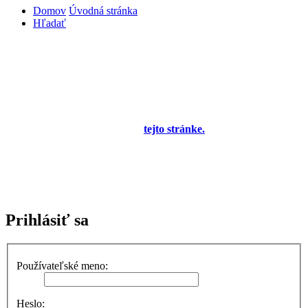
Domov
Úvodná stránka
Hľadať
Diskusné fórum pre používateľov programu
OBERON - Agenda firmy je zatiaľ v testovacej
prevádzke!
Prezeranie príspevkov je povolené každému návštevníkovi stránky,
prispievanie len pre registrovaných členov. Zaregistrovať sa je
možné vyplnením formulára na
tejto stránke.
Tento oznam bude
neskôr obsahovať privítanie a pravidlá portálu (zatiaľ ich
registrovaní členovia dostávajú mailom) a bude nastavený tak, že
registrovaný používateľ bude môcť jeho zobrazenie vypnúť - zatiaľ
sa zobrazuje trvalo každému. V súčasnej dobe prebieha testovanie
funkčnosti fóra.
Prihlásiť sa
Používateľské meno:
Heslo: