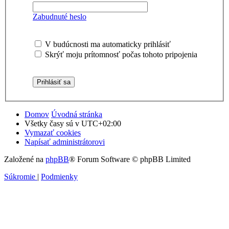
Zabudnuté heslo
V budúcnosti ma automaticky prihlásiť
Skrýť moju prítomnosť počas tohoto pripojenia
Domov
Úvodná stránka
Všetky časy sú v
UTC+02:00
Vymazať cookies
Napísať administrátorovi
Založené na
phpBB
® Forum Software © phpBB Limited
Súkromie
|
Podmienky