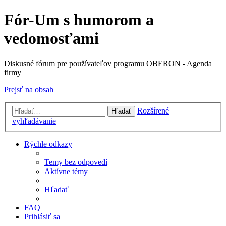
Fór-Um s humorom a
vedomosťami
Diskusné fórum pre používateľov programu OBERON - Agenda
firmy
Prejsť na obsah
Rozšírené
Hľadať
vyhľadávanie
Rýchle odkazy
Temy bez odpovedí
Aktívne témy
Hľadať
FAQ
Prihlásiť sa