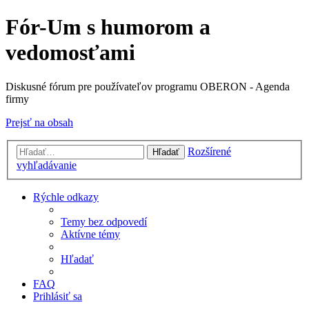
Fór-Um s humorom a
vedomosťami
Diskusné fórum pre používateľov programu OBERON - Agenda
firmy
Prejsť na obsah
Rozšírené
Hľadať
vyhľadávanie
Rýchle odkazy
Temy bez odpovedí
Aktívne témy
Hľadať
FAQ
Prihlásiť sa