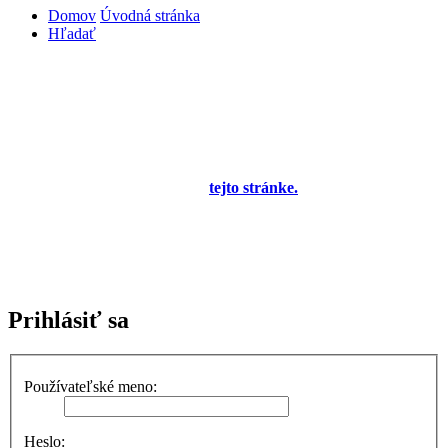
Domov
Úvodná stránka
Hľadať
Diskusné fórum pre používateľov programu
OBERON - Agenda firmy je zatiaľ v testovacej
prevádzke!
Prezeranie príspevkov je povolené každému návštevníkovi stránky,
prispievanie len pre registrovaných členov. Zaregistrovať sa je
možné vyplnením formulára na
tejto stránke.
Tento oznam bude
neskôr obsahovať privítanie a pravidlá portálu (zatiaľ ich
registrovaní členovia dostávajú mailom) a bude nastavený tak, že
registrovaný používateľ bude môcť jeho zobrazenie vypnúť - zatiaľ
sa zobrazuje trvalo každému. V súčasnej dobe prebieha testovanie
funkčnosti fóra.
Prihlásiť sa
Používateľské meno:
Heslo: