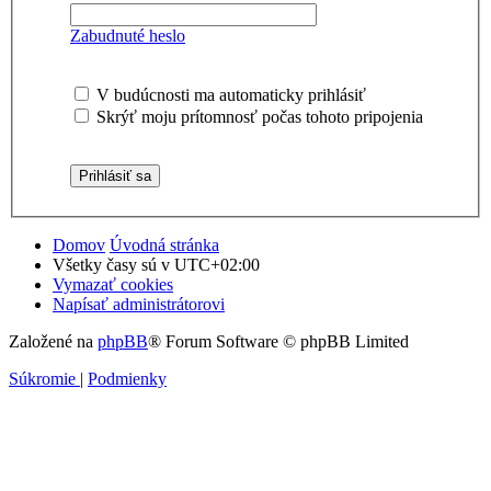
Zabudnuté heslo
V budúcnosti ma automaticky prihlásiť
Skrýť moju prítomnosť počas tohoto pripojenia
Domov
Úvodná stránka
Všetky časy sú v
UTC+02:00
Vymazať cookies
Napísať administrátorovi
Založené na
phpBB
® Forum Software © phpBB Limited
Súkromie
|
Podmienky