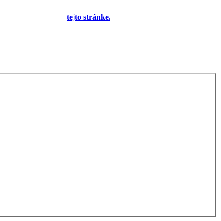
yplnením formulára na
tejto stránke.
Tento oznam bude neskôr
 bude môcť jeho zobrazenie vypnúť - zatiaľ sa zobrazuje trvalo