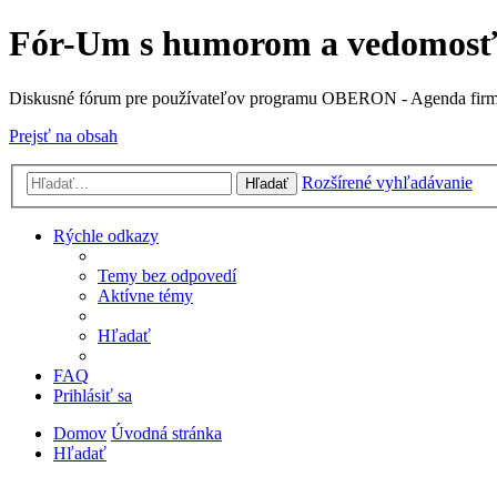
Fór-Um s humorom a vedomos
Diskusné fórum pre používateľov programu OBERON - Agenda fir
Prejsť na obsah
Rozšírené vyhľadávanie
Hľadať
Rýchle odkazy
Temy bez odpovedí
Aktívne témy
Hľadať
FAQ
Prihlásiť sa
Domov
Úvodná stránka
Hľadať
Diskusné fórum pre používateľov programu OBERON -