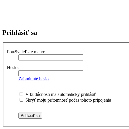
Prezeranie príspevkov je povolené každému návštevníkovi stránky, pr
obsahovať privítanie a pravidlá portálu (zatiaľ ich registrovaní člen
každému. V súčasnej dobe prebieha testovanie funkčnosti fóra.
Prihlásiť sa
Používateľské meno:
Heslo:
Zabudnuté heslo
V budúcnosti ma automaticky prihlásiť
Skrýť moju prítomnosť počas tohoto pripojenia