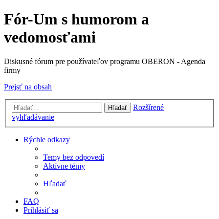
Fór-Um s humorom a
vedomosťami
Diskusné fórum pre používateľov programu OBERON - Agenda
firmy
Prejsť na obsah
Rozšírené
Hľadať
vyhľadávanie
Rýchle odkazy
Temy bez odpovedí
Aktívne témy
Hľadať
FAQ
Prihlásiť sa