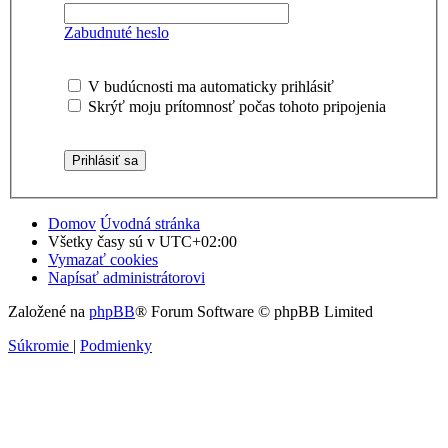
Zabudnuté heslo
V budúcnosti ma automaticky prihlásiť
Skrýť moju prítomnosť počas tohoto pripojenia
Domov
Úvodná stránka
Všetky časy sú v
UTC+02:00
Vymazať cookies
Napísať administrátorovi
Založené na
phpBB
® Forum Software © phpBB Limited
Súkromie
|
Podmienky