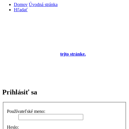
Domov
Úvodná stránka
Hľadať
Diskusné fórum pre používateľov programu
OBERON - Agenda firmy je zatiaľ v testovacej
prevádzke!
Prezeranie príspevkov je povolené každému návštevníkovi stránky,
prispievanie len pre registrovaných členov. Zaregistrovať sa je
možné vyplnením formulára na
tejto stránke.
Tento oznam bude
neskôr obsahovať privítanie a pravidlá portálu (zatiaľ ich
registrovaní členovia dostávajú mailom) a bude nastavený tak, že
registrovaný používateľ bude môcť jeho zobrazenie vypnúť - zatiaľ
sa zobrazuje trvalo každému. V súčasnej dobe prebieha testovanie
funkčnosti fóra.
Prihlásiť sa
Používateľské meno:
Heslo: