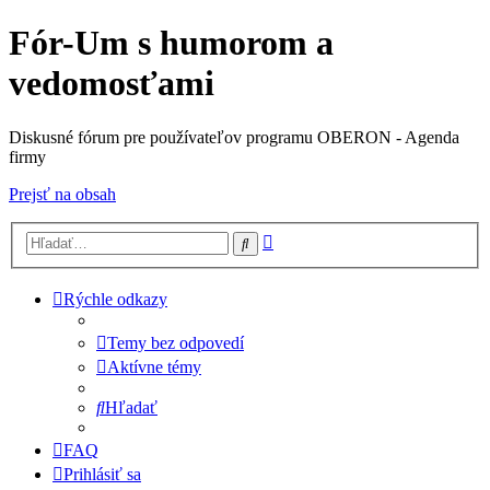
Fór-Um s humorom a
vedomosťami
Diskusné fórum pre používateľov programu OBERON - Agenda
firmy
Prejsť na obsah
Rozšírené
Hľadať
vyhľadávanie
Rýchle odkazy
Temy bez odpovedí
Aktívne témy
Hľadať
FAQ
Prihlásiť sa