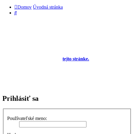
Domov
Úvodná stránka
Hľadať
Diskusné fórum pre používateľov programu
OBERON - Agenda firmy je zatiaľ v testovacej
prevádzke!
Prezeranie príspevkov je povolené každému návštevníkovi stránky,
prispievanie len pre registrovaných členov. Zaregistrovať sa je
možné vyplnením formulára na
tejto stránke.
Tento oznam bude
neskôr obsahovať privítanie a pravidlá portálu (zatiaľ ich
registrovaní členovia dostávajú mailom) a bude nastavený tak, že
registrovaný používateľ bude môcť jeho zobrazenie vypnúť - zatiaľ
sa zobrazuje trvalo každému. V súčasnej dobe prebieha testovanie
funkčnosti fóra.
Prihlásiť sa
Používateľské meno: