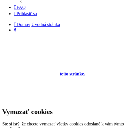
FAQ
Prihlásiť sa
Domov
Úvodná stránka
Hľadať
Diskusné fórum pre používateľov programu
OBERON - Agenda firmy je zatiaľ v testovacej
prevádzke!
Prezeranie príspevkov je povolené každému návštevníkovi stránky,
prispievanie len pre registrovaných členov. Zaregistrovať sa je
možné vyplnením formulára na
tejto stránke.
Tento oznam bude
neskôr obsahovať privítanie a pravidlá portálu (zatiaľ ich
registrovaní členovia dostávajú mailom) a bude nastavený tak, že
registrovaný používateľ bude môcť jeho zobrazenie vypnúť - zatiaľ
sa zobrazuje trvalo každému. V súčasnej dobe prebieha testovanie
funkčnosti fóra.
Vymazať cookies
Ste si istý, že chcete vymazať všetky cookies odoslané k vám týmto