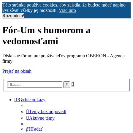
Táto stránka používa cookies, aby zaistila, že budete môcť naplno
využívať všetky jej možnosti.
Viac info
Rozumiem!
Fór-Um s humorom a
vedomosťami
Diskusné fórum pre používateľov programu OBERON - Agenda
firmy
Prejsť na obsah
Rozšírené
Hľadať
vyhľadávanie
Rýchle odkazy
Temy bez odpovedí
Aktívne témy
Hľadať