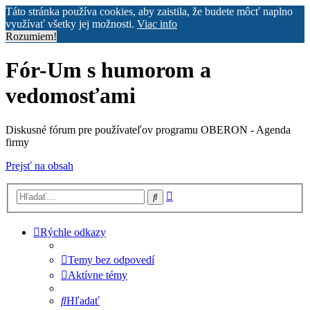
Táto stránka používa cookies, aby zaistila, že budete môcť naplno
využívať všetky jej možnosti.
Viac info
Rozumiem!
Fór-Um s humorom a
vedomosťami
Diskusné fórum pre používateľov programu OBERON - Agenda
firmy
Prejsť na obsah
Rozšírené
Hľadať
vyhľadávanie
Rýchle odkazy
Temy bez odpovedí
Aktívne témy
Hľadať