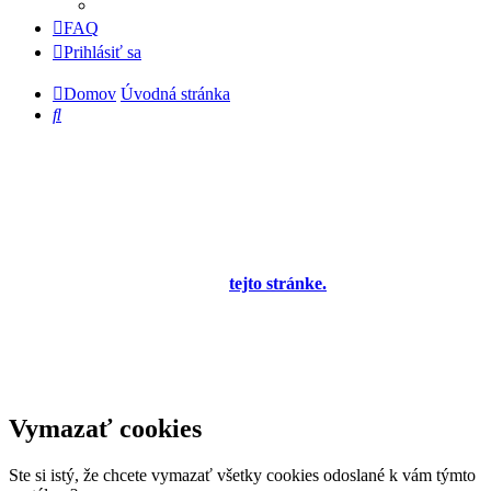
FAQ
Prihlásiť sa
Domov
Úvodná stránka
Hľadať
Diskusné fórum pre používateľov programu
OBERON - Agenda firmy je zatiaľ v testovacej
prevádzke!
Prezeranie príspevkov je povolené každému návštevníkovi stránky,
prispievanie len pre registrovaných členov. Zaregistrovať sa je
možné vyplnením formulára na
tejto stránke.
Tento oznam bude
neskôr obsahovať privítanie a pravidlá portálu (zatiaľ ich
registrovaní členovia dostávajú mailom) a bude nastavený tak, že
registrovaný používateľ bude môcť jeho zobrazenie vypnúť - zatiaľ
sa zobrazuje trvalo každému. V súčasnej dobe prebieha testovanie
funkčnosti fóra.
Vymazať cookies
Ste si istý, že chcete vymazať všetky cookies odoslané k vám týmto