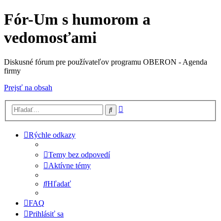
Fór-Um s humorom a
vedomosťami
Diskusné fórum pre používateľov programu OBERON - Agenda
firmy
Prejsť na obsah
Rozšírené
Hľadať
vyhľadávanie
Rýchle odkazy
Temy bez odpovedí
Aktívne témy
Hľadať
FAQ
Prihlásiť sa