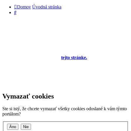
Domov
Úvodná stránka
Hľadať
Diskusné fórum pre používateľov programu
OBERON - Agenda firmy je zatiaľ v testovacej
prevádzke!
Prezeranie príspevkov je povolené každému návštevníkovi stránky,
prispievanie len pre registrovaných členov. Zaregistrovať sa je
možné vyplnením formulára na
tejto stránke.
Tento oznam bude
neskôr obsahovať privítanie a pravidlá portálu (zatiaľ ich
registrovaní členovia dostávajú mailom) a bude nastavený tak, že
registrovaný používateľ bude môcť jeho zobrazenie vypnúť - zatiaľ
sa zobrazuje trvalo každému. V súčasnej dobe prebieha testovanie
funkčnosti fóra.
Vymazať cookies
Ste si istý, že chcete vymazať všetky cookies odoslané k vám týmto
portálom?