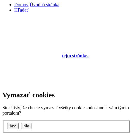
Domov
Úvodná stránka
Hľadať
Diskusné fórum pre používateľov programu
OBERON - Agenda firmy je zatiaľ v testovacej
prevádzke!
Prezeranie príspevkov je povolené každému návštevníkovi stránky,
prispievanie len pre registrovaných členov. Zaregistrovať sa je
možné vyplnením formulára na
tejto stránke.
Tento oznam bude
neskôr obsahovať privítanie a pravidlá portálu (zatiaľ ich
registrovaní členovia dostávajú mailom) a bude nastavený tak, že
registrovaný používateľ bude môcť jeho zobrazenie vypnúť - zatiaľ
sa zobrazuje trvalo každému. V súčasnej dobe prebieha testovanie
funkčnosti fóra.
Vymazať cookies
Ste si istý, že chcete vymazať všetky cookies odoslané k vám týmto
portálom?