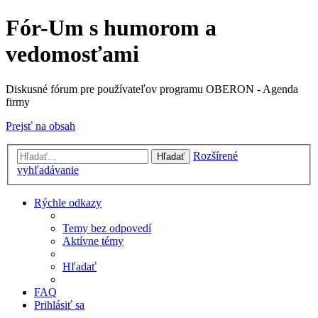
Fór-Um s humorom a
vedomosťami
Diskusné fórum pre používateľov programu OBERON - Agenda
firmy
Prejsť na obsah
Rozšírené
Hľadať
vyhľadávanie
Rýchle odkazy
Temy bez odpovedí
Aktívne témy
Hľadať
FAQ
Prihlásiť sa