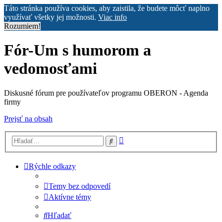
Táto stránka používa cookies, aby zaistila, že budete môcť naplno
využívať všetky jej možnosti.
Viac info
Rozumiem!
Fór-Um s humorom a
vedomosťami
Diskusné fórum pre používateľov programu OBERON - Agenda
firmy
Prejsť na obsah
Rozšírené
Hľadať
vyhľadávanie
Rýchle odkazy
Temy bez odpovedí
Aktívne témy
Hľadať