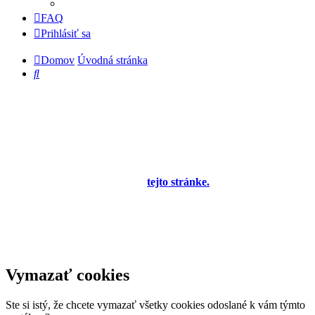
FAQ
Prihlásiť sa
Domov
Úvodná stránka
Hľadať
Diskusné fórum pre používateľov programu
OBERON - Agenda firmy je zatiaľ v testovacej
prevádzke!
Prezeranie príspevkov je povolené každému návštevníkovi stránky,
prispievanie len pre registrovaných členov. Zaregistrovať sa je
možné vyplnením formulára na
tejto stránke.
Tento oznam bude
neskôr obsahovať privítanie a pravidlá portálu (zatiaľ ich
registrovaní členovia dostávajú mailom) a bude nastavený tak, že
registrovaný používateľ bude môcť jeho zobrazenie vypnúť - zatiaľ
sa zobrazuje trvalo každému. V súčasnej dobe prebieha testovanie
funkčnosti fóra.
Vymazať cookies
Ste si istý, že chcete vymazať všetky cookies odoslané k vám týmto