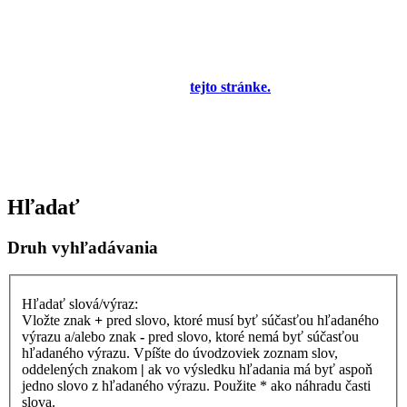
prevádzke!
Prezeranie príspevkov je povolené každému návštevníkovi stránky,
prispievanie len pre registrovaných členov. Zaregistrovať sa je
možné vyplnením formulára na
tejto stránke.
Tento oznam bude
neskôr obsahovať privítanie a pravidlá portálu (zatiaľ ich
registrovaní členovia dostávajú mailom) a bude nastavený tak, že
registrovaný používateľ bude môcť jeho zobrazenie vypnúť - zatiaľ
sa zobrazuje trvalo každému. V súčasnej dobe prebieha testovanie
funkčnosti fóra.
Hľadať
Druh vyhľadávania
Hľadať slová/výraz:
Vložte znak
+
pred slovo, ktoré musí byť súčasťou hľadaného
výrazu a/alebo znak
-
pred slovo, ktoré nemá byť súčasťou
hľadaného výrazu. Vpíšte do úvodzoviek zoznam slov,
oddelených znakom
|
ak vo výsledku hľadania má byť aspoň
jedno slovo z hľadaného výrazu. Použite * ako náhradu časti
slova.