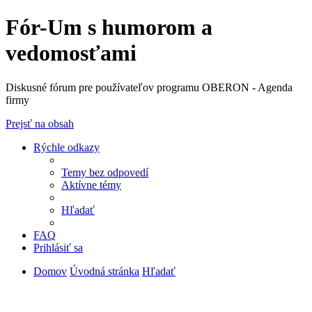
Fór-Um s humorom a
vedomosťami
Diskusné fórum pre používateľov programu OBERON - Agenda
firmy
Prejsť na obsah
Rýchle odkazy
Temy bez odpovedí
Aktívne témy
Hľadať
FAQ
Prihlásiť sa
Domov
Úvodná stránka
Hľadať
Diskusné fórum pre používateľov programu
OBERON - Agenda firmy je zatiaľ v testovacej