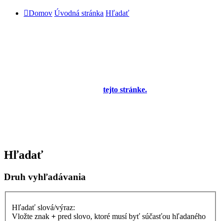
Domov
Úvodná stránka
Hľadať
Diskusné fórum pre používateľov programu
OBERON - Agenda firmy je zatiaľ v testovacej
prevádzke!
Prezeranie príspevkov je povolené každému návštevníkovi stránky,
prispievanie len pre registrovaných členov. Zaregistrovať sa je
možné vyplnením formulára na
tejto stránke.
Tento oznam bude
neskôr obsahovať privítanie a pravidlá portálu (zatiaľ ich
registrovaní členovia dostávajú mailom) a bude nastavený tak, že
registrovaný používateľ bude môcť jeho zobrazenie vypnúť - zatiaľ
sa zobrazuje trvalo každému. V súčasnej dobe prebieha testovanie
funkčnosti fóra.
Hľadať
Druh vyhľadávania
Hľadať slová/výraz:
Vložte znak
+
pred slovo, ktoré musí byť súčasťou hľadaného