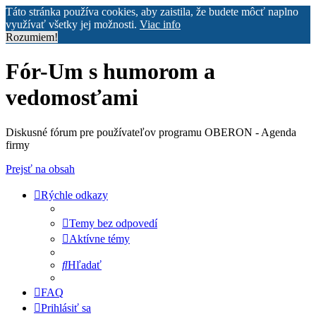
Táto stránka používa cookies, aby zaistila, že budete môcť naplno
využívať všetky jej možnosti.
Viac info
Rozumiem!
Fór-Um s humorom a
vedomosťami
Diskusné fórum pre používateľov programu OBERON - Agenda
firmy
Prejsť na obsah
Rýchle odkazy
Temy bez odpovedí
Aktívne témy
Hľadať
FAQ
Prihlásiť sa