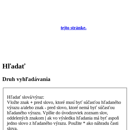
prevádzke!
Prezeranie príspevkov je povolené každému návštevníkovi stránky,
prispievanie len pre registrovaných členov. Zaregistrovať sa je
možné vyplnením formulára na
tejto stránke.
Tento oznam bude
neskôr obsahovať privítanie a pravidlá portálu (zatiaľ ich
registrovaní členovia dostávajú mailom) a bude nastavený tak, že
registrovaný používateľ bude môcť jeho zobrazenie vypnúť - zatiaľ
sa zobrazuje trvalo každému. V súčasnej dobe prebieha testovanie
funkčnosti fóra.
Hľadať
Druh vyhľadávania
Hľadať slová/výraz:
Vložte znak
+
pred slovo, ktoré musí byť súčasťou hľadaného
výrazu a/alebo znak
-
pred slovo, ktoré nemá byť súčasťou
hľadaného výrazu. Vpíšte do úvodzoviek zoznam slov,
oddelených znakom
|
ak vo výsledku hľadania má byť aspoň
jedno slovo z hľadaného výrazu. Použite * ako náhradu časti
slova.