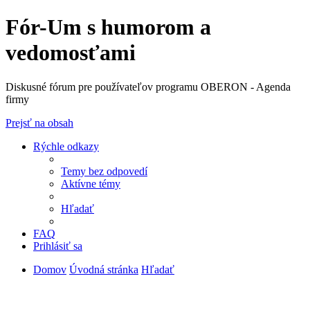
Fór-Um s humorom a
vedomosťami
Diskusné fórum pre používateľov programu OBERON - Agenda
firmy
Prejsť na obsah
Rýchle odkazy
Temy bez odpovedí
Aktívne témy
Hľadať
FAQ
Prihlásiť sa
Domov
Úvodná stránka
Hľadať
Diskusné fórum pre používateľov programu
OBERON - Agenda firmy je zatiaľ v testovacej