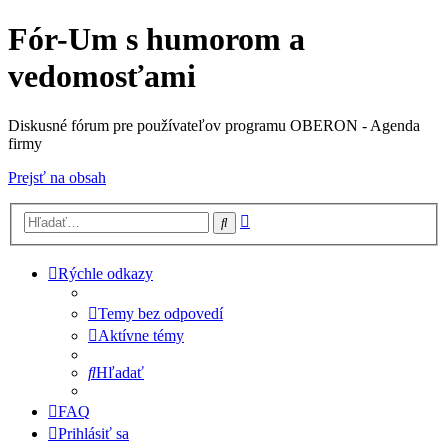
Fór-Um s humorom a
vedomosťami
Diskusné fórum pre používateľov programu OBERON - Agenda
firmy
Prejsť na obsah
Rozšírené
Hľadať
vyhľadávanie
Rýchle odkazy
Temy bez odpovedí
Aktívne témy
Hľadať
FAQ
Prihlásiť sa