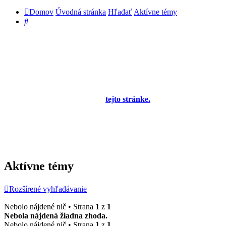
Domov
Úvodná stránka
Hľadať
Aktívne témy
Hľadať
Diskusné fórum pre používateľov programu
OBERON - Agenda firmy je zatiaľ v testovacej
prevádzke!
Prezeranie príspevkov je povolené každému návštevníkovi stránky,
prispievanie len pre registrovaných členov. Zaregistrovať sa je
možné vyplnením formulára na
tejto stránke.
Tento oznam bude
neskôr obsahovať privítanie a pravidlá portálu (zatiaľ ich
registrovaní členovia dostávajú mailom) a bude nastavený tak, že
registrovaný používateľ bude môcť jeho zobrazenie vypnúť - zatiaľ
sa zobrazuje trvalo každému. V súčasnej dobe prebieha testovanie
funkčnosti fóra.
Aktívne témy
Rozšírené vyhľadávanie
Nebolo nájdené nič • Strana
1
z
1
Nebola nájdená žiadna zhoda.
Nebolo nájdené nič • Strana
1
z
1