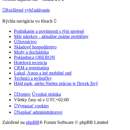
Rozšírené vyhľadávanie
Rýchla navigácia vo fórach
Podnikanie a povinnosti s tým spojené
Múr nárekov - aktuálne známe problémy
Účtovníctvo
Skladové hospodárstvo
Mzdy a dochádzka
Pokladnica OBERON
Hotelová recepcia
CRM a registratúra
Lukul, Aston a iné mobilné oné
Technici a techničky
Hájd park, alebo Nielen prácou je človek živý
Domov
Úvodná stránka
Všetky časy sú v
UTC+02:00
Vymazať cookies
Napísať administrátorovi
Založené na
phpBB
® Forum Software © phpBB Limited