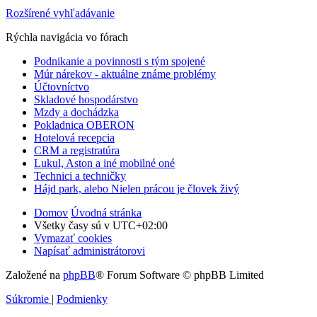
Rozšírené vyhľadávanie
Rýchla navigácia vo fórach
Podnikanie a povinnosti s tým spojené
Múr nárekov - aktuálne známe problémy
Účtovníctvo
Skladové hospodárstvo
Mzdy a dochádzka
Pokladnica OBERON
Hotelová recepcia
CRM a registratúra
Lukul, Aston a iné mobilné oné
Technici a techničky
Hájd park, alebo Nielen prácou je človek živý
Domov
Úvodná stránka
Všetky časy sú v
UTC+02:00
Vymazať cookies
Napísať administrátorovi
Založené na
phpBB
® Forum Software © phpBB Limited
Súkromie
|
Podmienky