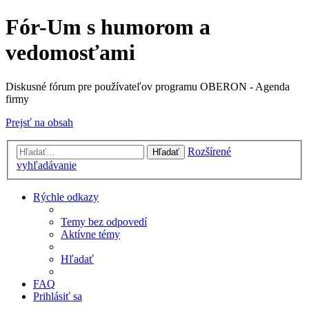
Fór-Um s humorom a
vedomosťami
Diskusné fórum pre používateľov programu OBERON - Agenda
firmy
Prejsť na obsah
Rozšírené
Hľadať
vyhľadávanie
Rýchle odkazy
Temy bez odpovedí
Aktívne témy
Hľadať
FAQ
Prihlásiť sa