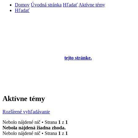
Domov
Úvodná stránka
Hľadať
Aktívne témy
Hľadať
Diskusné fórum pre používateľov programu
OBERON - Agenda firmy je zatiaľ v testovacej
prevádzke!
Prezeranie príspevkov je povolené každému návštevníkovi stránky,
prispievanie len pre registrovaných členov. Zaregistrovať sa je
možné vyplnením formulára na
tejto stránke.
Tento oznam bude
neskôr obsahovať privítanie a pravidlá portálu (zatiaľ ich
registrovaní členovia dostávajú mailom) a bude nastavený tak, že
registrovaný používateľ bude môcť jeho zobrazenie vypnúť - zatiaľ
sa zobrazuje trvalo každému. V súčasnej dobe prebieha testovanie
funkčnosti fóra.
Aktívne témy
Rozšírené vyhľadávanie
Nebolo nájdené nič • Strana
1
z
1
Nebola nájdená žiadna zhoda.
Nebolo nájdené nič • Strana
1
z
1