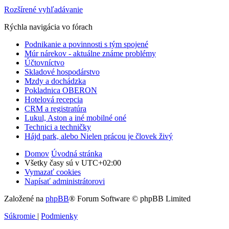
Rozšírené vyhľadávanie
Rýchla navigácia vo fórach
Podnikanie a povinnosti s tým spojené
Múr nárekov - aktuálne známe problémy
Účtovníctvo
Skladové hospodárstvo
Mzdy a dochádzka
Pokladnica OBERON
Hotelová recepcia
CRM a registratúra
Lukul, Aston a iné mobilné oné
Technici a techničky
Hájd park, alebo Nielen prácou je človek živý
Domov
Úvodná stránka
Všetky časy sú v
UTC+02:00
Vymazať cookies
Napísať administrátorovi
Založené na
phpBB
® Forum Software © phpBB Limited
Súkromie
|
Podmienky