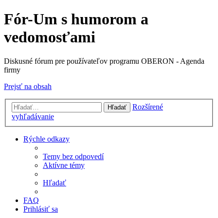
Fór-Um s humorom a
vedomosťami
Diskusné fórum pre používateľov programu OBERON - Agenda
firmy
Prejsť na obsah
Rozšírené
Hľadať
vyhľadávanie
Rýchle odkazy
Temy bez odpovedí
Aktívne témy
Hľadať
FAQ
Prihlásiť sa