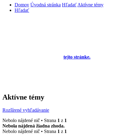
Domov
Úvodná stránka
Hľadať
Aktívne témy
Hľadať
Diskusné fórum pre používateľov programu
OBERON - Agenda firmy je zatiaľ v testovacej
prevádzke!
Prezeranie príspevkov je povolené každému návštevníkovi stránky,
prispievanie len pre registrovaných členov. Zaregistrovať sa je
možné vyplnením formulára na
tejto stránke.
Tento oznam bude
neskôr obsahovať privítanie a pravidlá portálu (zatiaľ ich
registrovaní členovia dostávajú mailom) a bude nastavený tak, že
registrovaný používateľ bude môcť jeho zobrazenie vypnúť - zatiaľ
sa zobrazuje trvalo každému. V súčasnej dobe prebieha testovanie
funkčnosti fóra.
Aktívne témy
Rozšírené vyhľadávanie
Nebolo nájdené nič • Strana
1
z
1
Nebola nájdená žiadna zhoda.
Nebolo nájdené nič • Strana
1
z
1