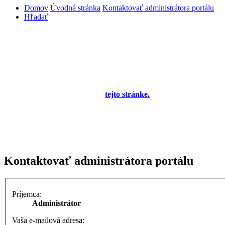
Domov
Úvodná stránka
Kontaktovať administrátora portálu
Hľadať
Diskusné fórum pre používateľov programu
OBERON - Agenda firmy je zatiaľ v testovacej
prevádzke!
Prezeranie príspevkov je povolené každému návštevníkovi stránky,
prispievanie len pre registrovaných členov. Zaregistrovať sa je
možné vyplnením formulára na
tejto stránke.
Tento oznam bude
neskôr obsahovať privítanie a pravidlá portálu (zatiaľ ich
registrovaní členovia dostávajú mailom) a bude nastavený tak, že
registrovaný používateľ bude môcť jeho zobrazenie vypnúť - zatiaľ
sa zobrazuje trvalo každému. V súčasnej dobe prebieha testovanie
funkčnosti fóra.
Kontaktovať administrátora portálu
Príjemca:
Administrátor
Vaša e-mailová adresa: