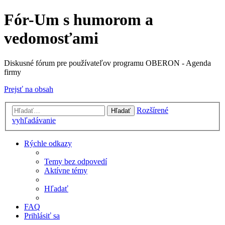
Fór-Um s humorom a
vedomosťami
Diskusné fórum pre používateľov programu OBERON - Agenda
firmy
Prejsť na obsah
Rozšírené
Hľadať
vyhľadávanie
Rýchle odkazy
Temy bez odpovedí
Aktívne témy
Hľadať
FAQ
Prihlásiť sa