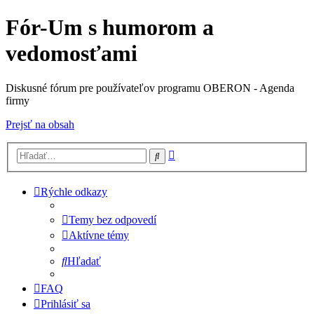
Fór-Um s humorom a
vedomosťami
Diskusné fórum pre používateľov programu OBERON - Agenda
firmy
Prejsť na obsah
Rozšírené
Hľadať
vyhľadávanie
Rýchle odkazy
Temy bez odpovedí
Aktívne témy
Hľadať
FAQ
Prihlásiť sa