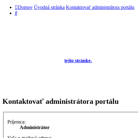
Domov
Úvodná stránka
Kontaktovať administrátora portálu
Hľadať
Diskusné fórum pre používateľov programu
OBERON - Agenda firmy je zatiaľ v testovacej
prevádzke!
Prezeranie príspevkov je povolené každému návštevníkovi stránky,
prispievanie len pre registrovaných členov. Zaregistrovať sa je
možné vyplnením formulára na
tejto stránke.
Tento oznam bude
neskôr obsahovať privítanie a pravidlá portálu (zatiaľ ich
registrovaní členovia dostávajú mailom) a bude nastavený tak, že
registrovaný používateľ bude môcť jeho zobrazenie vypnúť - zatiaľ
sa zobrazuje trvalo každému. V súčasnej dobe prebieha testovanie
funkčnosti fóra.
Kontaktovať administrátora portálu
Príjemca:
Administrátor
Vaša e-mailová adresa: