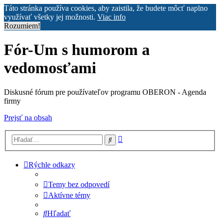
Táto stránka používa cookies, aby zaistila, že budete môcť naplno
využívať všetky jej možnosti.
Viac info
Rozumiem!
Fór-Um s humorom a
vedomosťami
Diskusné fórum pre používateľov programu OBERON - Agenda
firmy
Prejsť na obsah
Rozšírené
Hľadať
vyhľadávanie
Rýchle odkazy
Temy bez odpovedí
Aktívne témy
Hľadať