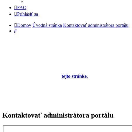
FAQ
Prihlásiť sa
Domov
Úvodná stránka
Kontaktovať administrátora portálu
Hľadať
Diskusné fórum pre používateľov programu
OBERON - Agenda firmy je zatiaľ v testovacej
prevádzke!
Prezeranie príspevkov je povolené každému návštevníkovi stránky,
prispievanie len pre registrovaných členov. Zaregistrovať sa je
možné vyplnením formulára na
tejto stránke.
Tento oznam bude
neskôr obsahovať privítanie a pravidlá portálu (zatiaľ ich
registrovaní členovia dostávajú mailom) a bude nastavený tak, že
registrovaný používateľ bude môcť jeho zobrazenie vypnúť - zatiaľ
sa zobrazuje trvalo každému. V súčasnej dobe prebieha testovanie
funkčnosti fóra.
Kontaktovať administrátora portálu