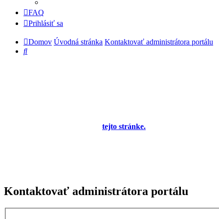
FAQ
Prihlásiť sa
Domov
Úvodná stránka
Kontaktovať administrátora portálu
Hľadať
Diskusné fórum pre používateľov programu
OBERON - Agenda firmy je zatiaľ v testovacej
prevádzke!
Prezeranie príspevkov je povolené každému návštevníkovi stránky,
prispievanie len pre registrovaných členov. Zaregistrovať sa je
možné vyplnením formulára na
tejto stránke.
Tento oznam bude
neskôr obsahovať privítanie a pravidlá portálu (zatiaľ ich
registrovaní členovia dostávajú mailom) a bude nastavený tak, že
registrovaný používateľ bude môcť jeho zobrazenie vypnúť - zatiaľ
sa zobrazuje trvalo každému. V súčasnej dobe prebieha testovanie
funkčnosti fóra.
Kontaktovať administrátora portálu