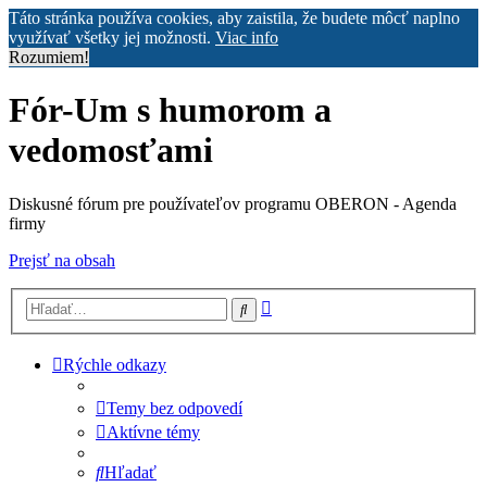
Táto stránka používa cookies, aby zaistila, že budete môcť naplno
využívať všetky jej možnosti.
Viac info
Rozumiem!
Fór-Um s humorom a
vedomosťami
Diskusné fórum pre používateľov programu OBERON - Agenda
firmy
Prejsť na obsah
Rozšírené
Hľadať
vyhľadávanie
Rýchle odkazy
Temy bez odpovedí
Aktívne témy
Hľadať