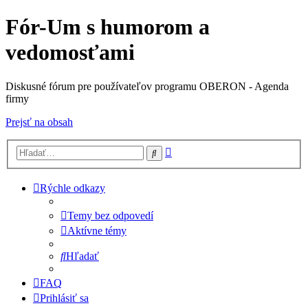
Fór-Um s humorom a
vedomosťami
Diskusné fórum pre používateľov programu OBERON - Agenda
firmy
Prejsť na obsah
Rozšírené
Hľadať
vyhľadávanie
Rýchle odkazy
Temy bez odpovedí
Aktívne témy
Hľadať
FAQ
Prihlásiť sa