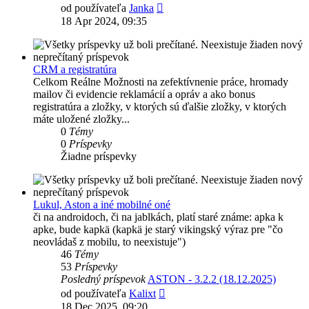
Zobraziť
od používateľa
Janka
posledný
18 Apr 2024, 09:35
príspevok
CRM a registratúra
Celkom Reálne Možnosti na zefektívnenie práce, hromady
mailov či evidencie reklamácií a opráv a ako bonus
registratúra a zložky, v ktorých sú ďalšie zložky, v ktorých
máte uložené zložky...
0
Témy
0
Príspevky
Žiadne príspevky
Lukul, Aston a iné mobilné oné
či na androidoch, či na jablkách, platí staré známe: apka k
apke, bude kapkä (kapkä je starý vikingský výraz pre "čo
neovládaš z mobilu, to neexistuje")
46
Témy
53
Príspevky
Posledný príspevok
ASTON - 3.2.2 (18.12.2025)
Zobraziť
od používateľa
Kalixt
posledný
18 Dec 2025, 09:20