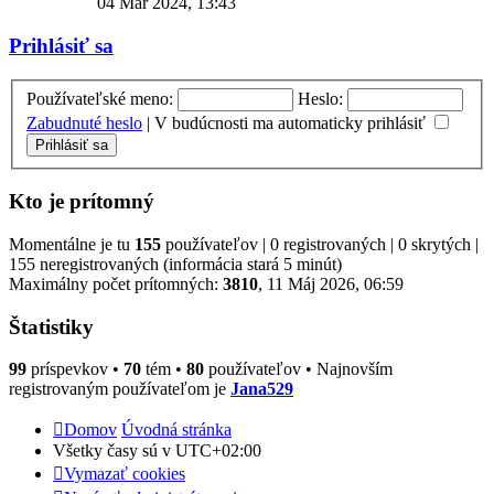
04 Mar 2024, 13:43
príspevok
Prihlásiť sa
Používateľské meno:
Heslo:
Zabudnuté heslo
|
V budúcnosti ma automaticky prihlásiť
Kto je prítomný
Momentálne je tu
155
používateľov | 0 registrovaných | 0 skrytých |
155 neregistrovaných (informácia stará 5 minút)
Maximálny počet prítomných:
3810
, 11 Máj 2026, 06:59
Štatistiky
99
príspevkov •
70
tém •
80
používateľov • Najnovším
registrovaným používateľom je
Jana529
Domov
Úvodná stránka
Všetky časy sú v
UTC+02:00
Vymazať cookies