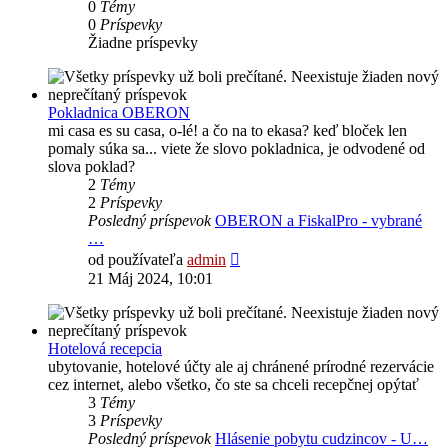
0
Témy
0
Príspevky
Žiadne príspevky
Pokladnica OBERON
mi casa es su casa, o-lé! a čo na to ekasa? keď bloček len
pomaly súka sa... viete že slovo pokladnica, je odvodené od
slova poklad?
2
Témy
2
Príspevky
Posledný príspevok
OBERON a FiskalPro - vybrané
…
Zobraziť
od používateľa
admin
posledný
21 Máj 2024, 10:01
príspevok
Hotelová recepcia
ubytovanie, hotelové účty ale aj chránené prírodné rezervácie
cez internet, alebo všetko, čo ste sa chceli recepčnej opýtať
3
Témy
3
Príspevky
Posledný príspevok
Hlásenie pobytu cudzincov - U…