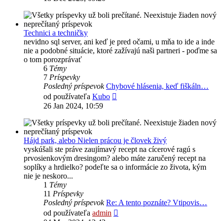
príspevok
Technici a techničky
nevidno sql server, ani keď je pred očami, u mňa to ide a inde
nie a podobné situácie, ktoré zažívajú naši partneri - poďme sa
o tom porozprávať
6
Témy
7
Príspevky
Posledný príspevok
Chybové hlásenia, keď fiškáln…
Zobraziť
od používateľa
Kubo
posledný
26 Jan 2024, 10:59
príspevok
Hájd park, alebo Nielen prácou je človek živý
vyskúšali ste práve zaujímavý recept na cícerové ragú s
prvosienkovým dresingom? alebo máte zaručený recept na
soplíky a hrdielko? podeľte sa o informácie zo života, kým
nie je neskoro...
1
Témy
11
Príspevky
Posledný príspevok
Re: A tento poznáte? Vtipovis…
Zobraziť
od používateľa
admin
posledný