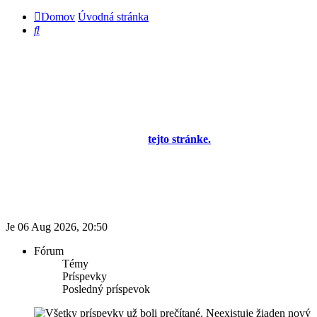
Domov
Úvodná stránka
Hľadať
Diskusné fórum pre používateľov programu
OBERON - Agenda firmy je zatiaľ v testovacej
prevádzke!
Prezeranie príspevkov je povolené každému návštevníkovi stránky,
prispievanie len pre registrovaných členov. Zaregistrovať sa je
možné vyplnením formulára na
tejto stránke.
Tento oznam bude
neskôr obsahovať privítanie a pravidlá portálu (zatiaľ ich
registrovaní členovia dostávajú mailom) a bude nastavený tak, že
registrovaný používateľ bude môcť jeho zobrazenie vypnúť - zatiaľ
sa zobrazuje trvalo každému. V súčasnej dobe prebieha testovanie
funkčnosti fóra.
Je 06 Aug 2026, 20:50
Fórum
Témy
Príspevky
Posledný príspevok