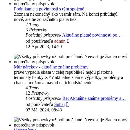
Podnikanie a povinnosti s tým spojené
Zoznam nekonečný ako vesmír sám. Na konci pribúdajú
nové, ale tie zo začiatku platia tiež.
2
Témy
3
Príspevky
Posledný príspevok
Aktuálne platné povinnosti po…
Zobraziť
od používateľa
admin
posledný
12 Apr 2023, 14:59
príspevok
Múr nárekov - aktuálne známe problémy
práve vypadla ekasa v celej republike? nejdú platobné
terminály banky XY? aktuálne známe výpadky, problémy a
chaos a možno aj návod na ich odstránenie
4
Témy
12
Príspevky
Posledný príspevok
Re: Aktuálne známe problémy a…
Zobraziť
od používateľa
Šuhaj
posledný
07 Máj 2024, 08:48
príspevok