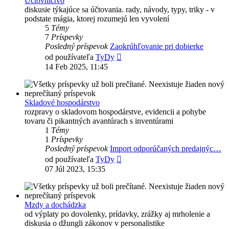
Účtovníctvo
diskusie týkajúce sa účtovania. rady, návody, typy, triky - v
podstate mágia, ktorej rozumejú len vyvolení
5
Témy
7
Príspevky
Posledný príspevok
Zaokrúhľovanie pri dobierke
Zobraziť
od používateľa
TyDy
posledný
14 Feb 2025, 11:45
príspevok
Skladové hospodárstvo
rozpravy o skladovom hospodárstve, evidencii a pohybe
tovaru či pikantných avantúrach s inventúrami
1
Témy
1
Príspevky
Posledný príspevok
Import odporúčaných predajnýc…
Zobraziť
od používateľa
TyDy
posledný
07 Júl 2023, 15:35
príspevok
Mzdy a dochádzka
od výplaty po dovolenky, prídavky, zrážky aj mrholenie a
diskusia o džungli zákonov v personalistike