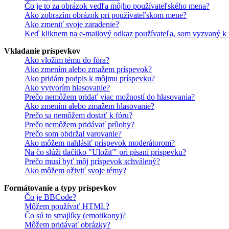
Čo je to za obrázok vedľa môjho používateľského mena?
Ako zobrazím obrázok pri používateľskom mene?
Ako zmeniť svoje zaradenie?
Keď kliknem na e-mailový odkaz používateľa, som vyzvaný k p
Vkladanie príspevkov
Ako vložím tému do fóra?
Ako zmením alebo zmažem príspevok?
Ako pridám podpis k môjmu príspevku?
Ako vytvorím hlasovanie?
Prečo nemôžem pridať viac možností do hlasovania?
Ako zmením alebo zmažem hlasovanie?
Prečo sa nemôžem dostať k fóru?
Prečo nemôžem pridávať prílohy?
Prečo som obdržal varovanie?
Ako môžem nahlásiť príspevok moderátorom?
Na čo slúži tlačítko "Uložiť" pri písaní príspevku?
Prečo musí byť môj príspevok schválený?
Ako môžem oživiť svoje témy?
Formátovanie a typy príspevkov
Čo je BBCode?
Môžem používať HTML?
Čo sú to smajlíky (emotikony)?
Môžem pridávať obrázky?