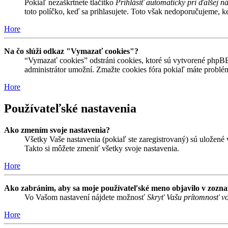
Pokiaľ nezaškrtnete tlačítko
Prihlásiť automaticky pri ďalšej n
toto políčko, keď sa prihlasujete. Toto však nedoporučujeme, keď
Hore
Na čo slúži odkaz "Vymazať cookies"?
“Vymazať cookies” odstráni cookies, ktoré sú vytvorené phpBB a
administrátor umožní. Zmažte cookies fóra pokiaľ máte problé
Hore
Používateľské nastavenia
Ako zmením svoje nastavenia?
Všetky Vaše nastavenia (pokiaľ ste zaregistrovaný) sú uložené v
Takto si môžete zmeniť všetky svoje nastavenia.
Hore
Ako zabránim, aby sa moje používateľské meno objavilo v zozn
Vo Vašom nastavení nájdete možnosť
Skryť Vašu prítomnosť vo
Hore