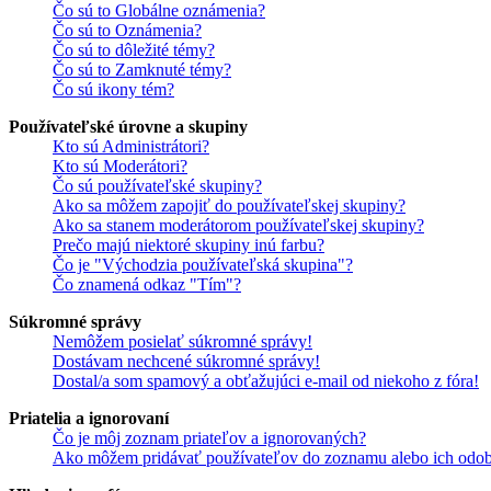
Čo sú to Globálne oznámenia?
Čo sú to Oznámenia?
Čo sú to dôležité témy?
Čo sú to Zamknuté témy?
Čo sú ikony tém?
Používateľské úrovne a skupiny
Kto sú Administrátori?
Kto sú Moderátori?
Čo sú používateľské skupiny?
Ako sa môžem zapojiť do používateľskej skupiny?
Ako sa stanem moderátorom používateľskej skupiny?
Prečo majú niektoré skupiny inú farbu?
Čo je "Východzia používateľská skupina"?
Čo znamená odkaz "Tím"?
Súkromné správy
Nemôžem posielať súkromné správy!
Dostávam nechcené súkromné správy!
Dostal/a som spamový a obťažujúci e-mail od niekoho z fóra!
Priatelia a ignorovaní
Čo je môj zoznam priateľov a ignorovaných?
Ako môžem pridávať používateľov do zoznamu alebo ich odob