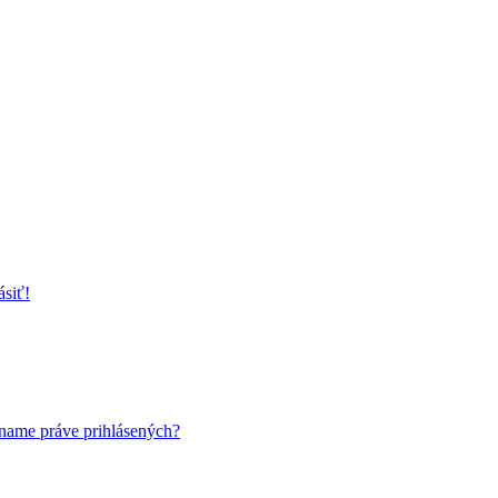
ispievanie len pre registrovaných členov. Zaregistrovať sa je možné v
ovia dostávajú mailom) a bude nastavený tak, že registrovaný používateľ
ásiť!
name práve prihlásených?