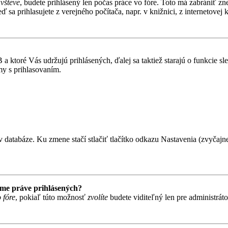
ávšteve
, budete prihlásený len počas práce vo fóre. Toto má zabrániť zn
 sa prihlasujete z verejného počítača, napr. v knižnici, z internetovej k
 ktoré Vás udržujú prihlásených, ďalej sa taktiež starajú o funkcie s
my s prihlasovaním.
 databáze. Ku zmene stačí stlačiť tlačítko odkazu Nastavenia (zvyčajne 
ame práve prihlásených?
 fóre
, pokiaľ túto možnosť
zvolíte
budete viditeľný len pre administrát