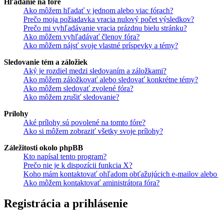
Hľadanie na fóre
Ako môžem hľadať v jednom alebo viac fórach?
Prečo moja požiadavka vracia nulový počet výsledkov?
Prečo mi vyhľadávanie vracia prázdnu bielu stránku?
Ako môžem vyhľadávať členov fóra?
Ako môžem nájsť svoje vlastné príspevky a témy?
Sledovanie tém a záložiek
Aký je rozdiel medzi sledovaním a záložkami?
Ako môžem záložkovať alebo sledovať konkrétne témy?
Ako môžem sledovať zvolené fóra?
Ako môžem zrušiť sledovanie?
Prílohy
Aké prílohy sú povolené na tomto fóre?
Ako si môžem zobraziť všetky svoje prílohy?
Záležitosti okolo phpBB
Kto napísal tento program?
Prečo nie je k dispozícii funkcia X?
Koho mám kontaktovať ohľadom obťažujúcich e-mailov alebo p
Ako môžem kontaktovať aministrátora fóra?
Registrácia a prihlásenie