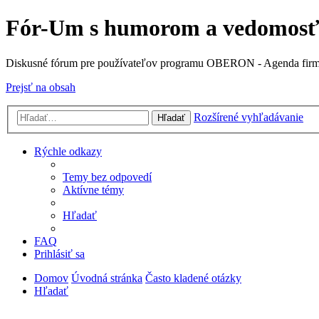
Fór-Um s humorom a vedomos
Diskusné fórum pre používateľov programu OBERON - Agenda fir
Prejsť na obsah
Rozšírené vyhľadávanie
Hľadať
Rýchle odkazy
Temy bez odpovedí
Aktívne témy
Hľadať
FAQ
Prihlásiť sa
Domov
Úvodná stránka
Často kladené otázky
Hľadať
Diskusné fórum pre používateľov programu OBERON -