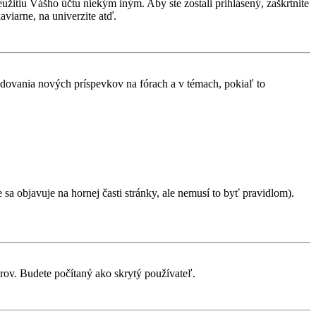
eužitiu Vášho účtu niekým iným. Aby ste zostali prihlásený, zaškrtnite
aviarne, na univerzite atď.
ledovania nových príspevkov na fórach a v témach, pokiaľ to
sa objavuje na hornej časti stránky, ale nemusí to byť pravidlom).
orov. Budete počítaný ako skrytý používateľ.