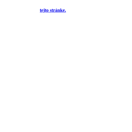
yplnením formulára na
tejto stránke.
Tento oznam bude neskôr
 bude môcť jeho zobrazenie vypnúť - zatiaľ sa zobrazuje trvalo