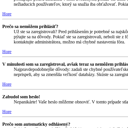
nežiaducich používateľov, ktorý sa snažia iba obťažovať. Pokiaľ s
Hore
Prečo sa nemôžem prihlásiť?
Už ste sa zaregistrovali? Pred prihlásením je potrebné sa najsk
pýtajte sa na dôvody. Pokiaľ ste sa zaregistrovali, neboli ste z
kontaktujte administrátora, možno má chybné nastavenia fóra.
Hore
V minulosti som sa zaregistroval, avšak teraz sa nemôžem prihlás
Najpravdepodobnejšie dôvody: zadali ste chybné používateľské men
neprispeli, aby sa zmenšila veľkosť databázy. Skúste sa zaregis
Hore
Zabudol som heslo!
Nepanikárte! Vaše heslo môžeme obnoviť. V tomto prípade stlač
Hore
Prečo som automaticky odhlásený?