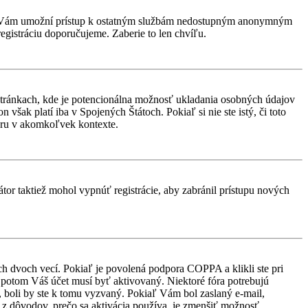
rácia Vám umožní prístup k ostatným službám nedostupným anonymným
egistráciu doporučujeme. Zaberie to len chvíľu.
stránkach, kde je potencionálna možnosť ukladania osobných údajov
však platí iba v Spojených Štátoch. Pokiaľ si nie ste istý, či toto
ru v akomkoľvek kontexte.
átor taktiež mohol vypnúť registrácie, aby zabránil prístupu nových
ch dvoch vecí. Pokiaľ je povolená podpora COPPA a klikli ste pri
d, potom Váš účet musí byť aktivovaný. Niektoré fóra potrebujú
i, boli by ste k tomu vyzvaný. Pokiaľ Vám bol zaslaný e-mail,
ým z dôvodov, prečo sa aktivácia používa, je zmenšiť možnosť