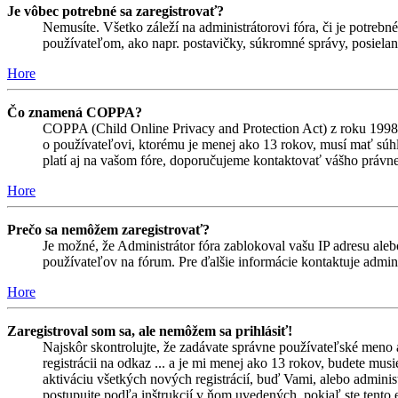
Je vôbec potrebné sa zaregistrovať?
Nemusíte. Všetko záleží na administrátorovi fóra, či je potr
používateľom, ako napr. postavičky, súkromné správy, posielani
Hore
Čo znamená COPPA?
COPPA (Child Online Privacy and Protection Act) z roku 1998 
o používateľovi, ktorému je menej ako 13 rokov, musí mať súhlas
platí aj na vašom fóre, doporučujeme kontaktovať vášho prá
Hore
Prečo sa nemôžem zaregistrovať?
Je možné, že Administrátor fóra zablokoval vašu IP adresu alebo
používateľov na fórum. Pre ďalšie informácie kontaktuje admini
Hore
Zaregistroval som sa, ale nemôžem sa prihlásiť!
Najskôr skontrolujte, že zadávate správne používateľské meno 
registrácii na odkaz ... a je mi menej ako 13 rokov, budete mus
aktiváciu všetkých nových registrácií, buď Vami, alebo adminis
postupujte podľa inštrukcií v ňom uvedených, pokiaľ ste tento e