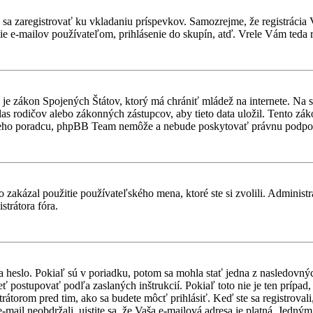
ebné sa zaregistrovať ku vkladaniu príspevkov. Samozrejme, že regist
e e-mailov používateľom, prihlásenie do skupín, atď. Vrele Vám teda r
je zákon Spojených Štátov, ktorý má chrániť mládež na internete. Na 
 rodičov alebo zákonných zástupcov, aby tieto data uložil. Tento zákon 
vneho poradcu, phpBB Team nemôže a nebude poskytovať právnu podpo
 zakázal použitie používateľského mena, ktoré ste si zvolili. Administr
strátora fóra.
a heslo. Pokiaľ sú v poriadku, potom sa mohla stať jedna z nasledovný
ieť postupovať podľa zaslaných inštrukcií. Pokiaľ toto nie je ten prípa
trátorom pred tim, ako sa budete môcť prihlásiť. Keď ste sa registroval
-mail neobdržali, uistite sa, že Vaša e-mailová adresa je platná. Jedn