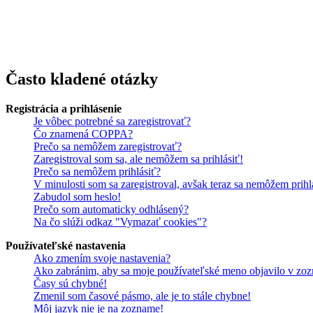
Prezeranie príspevkov je povolené každému návštevníkovi stránky, pr
obsahovať privítanie a pravidlá portálu (zatiaľ ich registrovaní člen
každému. V súčasnej dobe prebieha testovanie funkčnosti fóra.
Často kladené otázky
Registrácia a prihlásenie
Je vôbec potrebné sa zaregistrovať?
Čo znamená COPPA?
Prečo sa nemôžem zaregistrovať?
Zaregistroval som sa, ale nemôžem sa prihlásiť!
Prečo sa nemôžem prihlásiť?
V minulosti som sa zaregistroval, avšak teraz sa nemôžem prihl
Zabudol som heslo!
Prečo som automaticky odhlásený?
Na čo slúži odkaz "Vymazať cookies"?
Používateľské nastavenia
Ako zmením svoje nastavenia?
Ako zabránim, aby sa moje používateľské meno objavilo v zoz
Časy sú chybné!
Zmenil som časové pásmo, ale je to stále chybne!
Môj jazyk nie je na zozname!