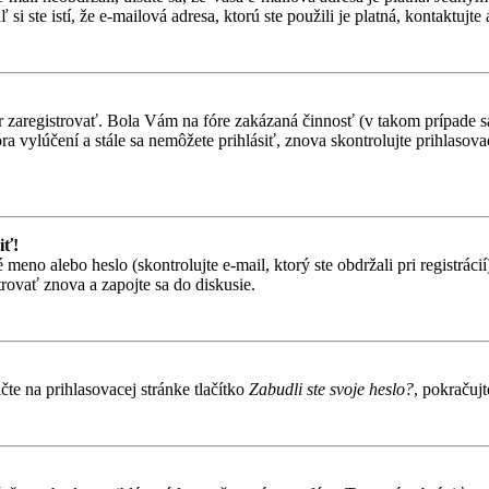
i ste istí, že e-mailová adresa, ktorú ste použili je platná, kontaktujte 
ôr zaregistrovať. Bola Vám na fóre zakázaná činnosť (v takom prípade sa
 fóra vylúčení a stále sa nemôžete prihlásiť, znova skontrolujte prihlaso
iť!
o alebo heslo (skontrolujte e-mail, ktorý ste obdržali pri registrácií).
trovať znova a zapojte sa do diskusie.
te na prihlasovacej stránke tlačítko
Zabudli ste svoje heslo?
, pokračuj