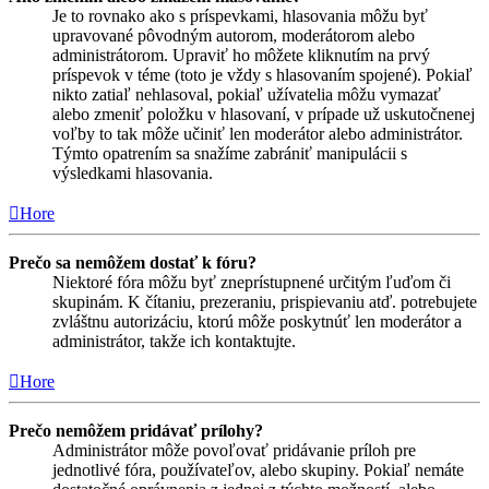
Je to rovnako ako s príspevkami, hlasovania môžu byť
upravované pôvodným autorom, moderátorom alebo
administrátorom. Upraviť ho môžete kliknutím na prvý
príspevok v téme (toto je vždy s hlasovaním spojené). Pokiaľ
nikto zatiaľ nehlasoval, pokiaľ užívatelia môžu vymazať
alebo zmeniť položku v hlasovaní, v prípade už uskutočnenej
voľby to tak môže učiniť len moderátor alebo administrátor.
Týmto opatrením sa snažíme zabrániť manipulácii s
výsledkami hlasovania.
Hore
Prečo sa nemôžem dostať k fóru?
Niektoré fóra môžu byť zneprístupnené určitým ľuďom či
skupinám. K čítaniu, prezeraniu, prispievaniu atď. potrebujete
zvláštnu autorizáciu, ktorú môže poskytnúť len moderátor a
administrátor, takže ich kontaktujte.
Hore
Prečo nemôžem pridávať prílohy?
Administrátor môže povoľovať pridávanie príloh pre
jednotlivé fóra, používateľov, alebo skupiny. Pokiaľ nemáte