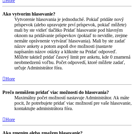
Hore
Ako vytvorím hlasovanie?
Vytvorenie hlasovania je jednoduché. Pokiaľ pridáte nový
príspevok (alebo upravujete prví príspevok, pokiaľ môžete)
mali by ste vidieť tlačítko Pridať hlasovanie pod hlavným
oknom na pridávanie príspevkov (pokiaľ to nevidíte, zrejme
nemáte oprávnenie vytvárať hlasovania). Mali by ste zadať
názov ankety a potom aspoň dve možnosti (nastavte
napísaním názov otázky a kliknite na Pridať odpoveď.
Môžete taktiež pridať časový limit pre anketu, kde 0 znamená
neobmedzenú voľbu. Počet odpovedí, ktoré môžete zadať,
určuje Administrátor fóra.
Hore
Prečo nemôžem pridať viac možností do hlasovania?
Maximálny počet možností nastavuje Administrátor. Ak máte
pocit, že potrebujete pridať viac možností pre vaše hlasovanie,
kontaktujte administrátora fóra.
Hore
Ako zmením alebo zmažem hlasovanie?