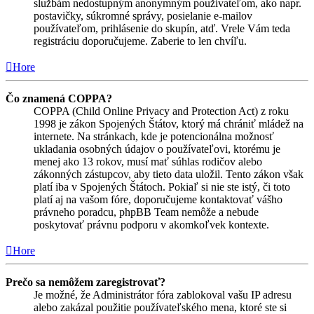
službám nedostupným anonymným používateľom, ako napr.
postavičky, súkromné správy, posielanie e-mailov
používateľom, prihlásenie do skupín, atď. Vrele Vám teda
registráciu doporučujeme. Zaberie to len chvíľu.
Hore
Čo znamená COPPA?
COPPA (Child Online Privacy and Protection Act) z roku
1998 je zákon Spojených Štátov, ktorý má chrániť mládež na
internete. Na stránkach, kde je potencionálna možnosť
ukladania osobných údajov o používateľovi, ktorému je
menej ako 13 rokov, musí mať súhlas rodičov alebo
zákonných zástupcov, aby tieto data uložil. Tento zákon však
platí iba v Spojených Štátoch. Pokiaľ si nie ste istý, či toto
platí aj na vašom fóre, doporučujeme kontaktovať vášho
právneho poradcu, phpBB Team nemôže a nebude
poskytovať právnu podporu v akomkoľvek kontexte.
Hore
Prečo sa nemôžem zaregistrovať?
Je možné, že Administrátor fóra zablokoval vašu IP adresu
alebo zakázal použitie používateľského mena, ktoré ste si