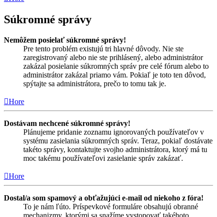
Súkromné správy
Nemôžem posielať súkromné správy!
Pre tento problém existujú tri hlavné dôvody. Nie ste
zaregistrovaný alebo nie ste prihlásený, alebo administrátor
zakázal posielanie súkromných správ pre celé fórum alebo to
administrátor zakázal priamo vám. Pokiaľ je toto ten dôvod,
spýtajte sa administrátora, prečo to tomu tak je.
Hore
Dostávam nechcené súkromné správy!
Plánujeme pridanie zoznamu ignorovaných používateľov v
systému zasielania súkromných správ. Teraz, pokiaľ dostávate
takéto správy, kontaktujte svojho administrátora, ktorý má tu
moc takému používateľovi zasielanie správ zakázať.
Hore
Dostal/a som spamový a obťažujúci e-mail od niekoho z fóra!
To je nám ľúto. Príspevkové formuláre obsahujú obranné
mechanizmy, ktorými sa snažíme vystopovať takéhoto