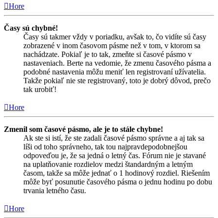
Hore
Časy sú chybné!
Časy sú takmer vždy v poriadku, avšak to, čo vidíte sú časy
zobrazené v inom časovom pásme než v tom, v ktorom sa
nachádzate. Pokiaľ je to tak, zmeňte si časové pásmo v
nastaveniach. Berte na vedomie, že zmenu časového pásma a
podobné nastavenia môžu meniť len registrovaní užívatelia.
Takže pokiaľ nie ste registrovaný, toto je dobrý dôvod, prečo
tak urobiť!
Hore
Zmenil som časové pásmo, ale je to stále chybne!
Ak ste si istí, že ste zadali časové pásmo správne a aj tak sa
líši od toho správneho, tak tou najpravdepodobnejšou
odpoveďou je, že sa jedná o letný čas. Fórum nie je stavané
na uplatňovanie rozdielov medzi štandardným a letným
časom, takže sa môže jednať o 1 hodinový rozdiel. Riešením
môže byť posunutie časového pásma o jednu hodinu po dobu
trvania letného času.
Hore