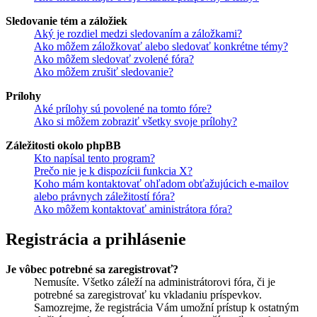
Sledovanie tém a záložiek
Aký je rozdiel medzi sledovaním a záložkami?
Ako môžem záložkovať alebo sledovať konkrétne témy?
Ako môžem sledovať zvolené fóra?
Ako môžem zrušiť sledovanie?
Prílohy
Aké prílohy sú povolené na tomto fóre?
Ako si môžem zobraziť všetky svoje prílohy?
Záležitosti okolo phpBB
Kto napísal tento program?
Prečo nie je k dispozícii funkcia X?
Koho mám kontaktovať ohľadom obťažujúcich e-mailov
alebo právnych záležitostí fóra?
Ako môžem kontaktovať aministrátora fóra?
Registrácia a prihlásenie
Je vôbec potrebné sa zaregistrovať?
Nemusíte. Všetko záleží na administrátorovi fóra, či je
potrebné sa zaregistrovať ku vkladaniu príspevkov.
Samozrejme, že registrácia Vám umožní prístup k ostatným