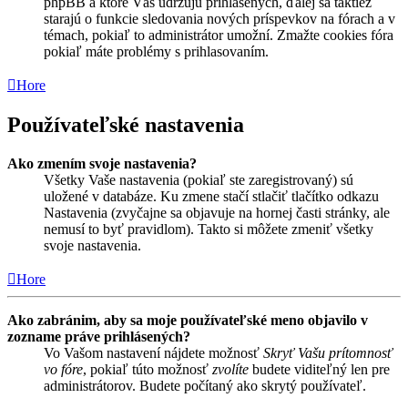
phpBB a ktoré Vás udržujú prihlásených, ďalej sa taktiež
starajú o funkcie sledovania nových príspevkov na fórach a v
témach, pokiaľ to administrátor umožní. Zmažte cookies fóra
pokiaľ máte problémy s prihlasovaním.
Hore
Používateľské nastavenia
Ako zmením svoje nastavenia?
Všetky Vaše nastavenia (pokiaľ ste zaregistrovaný) sú
uložené v databáze. Ku zmene stačí stlačiť tlačítko odkazu
Nastavenia (zvyčajne sa objavuje na hornej časti stránky, ale
nemusí to byť pravidlom). Takto si môžete zmeniť všetky
svoje nastavenia.
Hore
Ako zabránim, aby sa moje používateľské meno objavilo v
zozname práve prihlásených?
Vo Vašom nastavení nájdete možnosť
Skryť Vašu prítomnosť
vo fóre
, pokiaľ túto možnosť
zvolíte
budete viditeľný len pre
administrátorov. Budete počítaný ako skrytý používateľ.