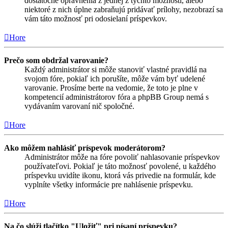
dostatočné oprávnenia z jednej z týchto možností, alebo
niektoré z nich úplne zabraňujú pridávať prílohy, nezobrazí sa
vám táto možnosť pri odosielaní príspevkov.
Hore
Prečo som obdržal varovanie?
Každý administrátor si môže stanoviť vlastné pravidlá na
svojom fóre, pokiaľ ich porušíte, môže vám byť udelené
varovanie. Prosíme berte na vedomie, že toto je plne v
kompetencií administrátorov fóra a phpBB Group nemá s
vydávaním varovaní nič spoločné.
Hore
Ako môžem nahlásiť príspevok moderátorom?
Administrátor môže na fóre povoliť nahlasovanie príspevkov
používateľovi. Pokiaľ je táto možnosť povolené, u každého
príspevku uvidíte ikonu, ktorá vás privedie na formulár, kde
vyplníte všetky informácie pre nahlásenie príspevku.
Hore
Na čo slúži tlačítko "Uložiť" pri písaní príspevku?