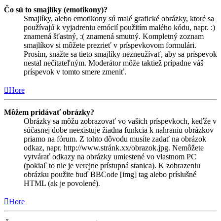
Čo sú to smajlíky (emotikony)?
Smajlíky, alebo emotikony sú malé grafické obrázky, ktoré sa
používajú k vyjadreniu emócií použitím malého kódu, napr. :)
znamená šťastný, :( znamená smutný. Kompletný zoznam
smajlíkov si môžete prezrieť v príspevkovom formulári.
Prosím, snažte sa tieto smajlíky nezneužívať, aby sa príspevok
nestal nečitateľným. Moderátor môže taktiež prípadne váš
príspevok v tomto smere zmeniť.
Hore
Môžem pridávať obrázky?
Obrázky sa môžu zobrazovať vo vašich príspevkoch, keďže v
súčasnej dobe neexistuje žiadna funkcia k nahraniu obrázkov
priamo na fórum. Z tohto dôvodu musíte zadať na obrázok
odkaz, napr. http://www.stránk.xx/obrazok.jpg. Nemôžete
vytvárať odkazy na obrázky umiestené vo vlastnom PC
(pokiaľ to nie je verejne prístupná stanica). K zobrazeniu
obrázku použite buď BBCode [img] tag alebo príslušné
HTML (ak je povolené).
Hore