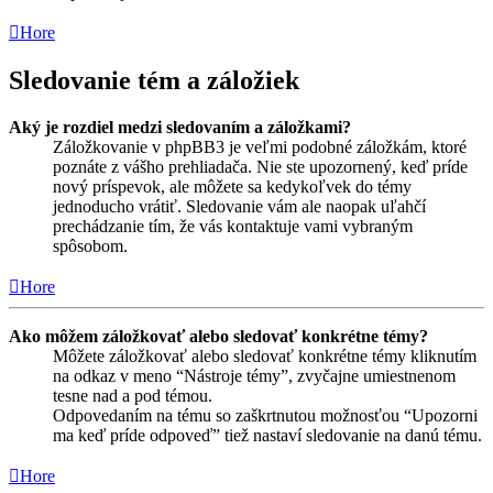
Hore
Sledovanie tém a záložiek
Aký je rozdiel medzi sledovaním a záložkami?
Záložkovanie v phpBB3 je veľmi podobné záložkám, ktoré
poznáte z vášho prehliadača. Nie ste upozornený, keď príde
nový príspevok, ale môžete sa kedykoľvek do témy
jednoducho vrátiť. Sledovanie vám ale naopak uľahčí
prechádzanie tím, že vás kontaktuje vami vybraným
spôsobom.
Hore
Ako môžem záložkovať alebo sledovať konkrétne témy?
Môžete záložkovať alebo sledovať konkrétne témy kliknutím
na odkaz v meno “Nástroje témy”, zvyčajne umiestnenom
tesne nad a pod témou.
Odpovedaním na tému so zaškrtnutou možnosťou “Upozorni
ma keď príde odpoveď” tiež nastaví sledovanie na danú tému.
Hore