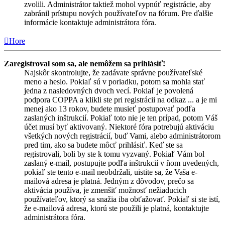
zvolili. Administrátor taktiež mohol vypnúť registrácie, aby
zabránil prístupu nových používateľov na fórum. Pre ďalšie
informácie kontaktuje administrátora fóra.
Hore
Zaregistroval som sa, ale nemôžem sa prihlásiť!
Najskôr skontrolujte, že zadávate správne používateľské
meno a heslo. Pokiaľ sú v poriadku, potom sa mohla stať
jedna z nasledovných dvoch vecí. Pokiaľ je povolená
podpora COPPA a klikli ste pri registrácii na odkaz ... a je mi
menej ako 13 rokov, budete musieť postupovať podľa
zaslaných inštrukcií. Pokiaľ toto nie je ten prípad, potom Váš
účet musí byť aktivovaný. Niektoré fóra potrebujú aktiváciu
všetkých nových registrácií, buď Vami, alebo administrátorom
pred tim, ako sa budete môcť prihlásiť. Keď ste sa
registrovali, boli by ste k tomu vyzvaný. Pokiaľ Vám bol
zaslaný e-mail, postupujte podľa inštrukcií v ňom uvedených,
pokiaľ ste tento e-mail neobdržali, uistite sa, že Vaša e-
mailová adresa je platná. Jedným z dôvodov, prečo sa
aktivácia používa, je zmenšiť možnosť nežiaducich
používateľov, ktorý sa snažia iba obťažovať. Pokiaľ si ste istí,
že e-mailová adresa, ktorú ste použili je platná, kontaktujte
administrátora fóra.