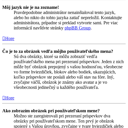
Môj jazyk nie je na zozname!
Pravdepodobne administrátor nenainštaloval tento jazyk,
alebo ho nikto do tohto jazyka zatiaľ nepreložil. Kontaktujte
administrátora, prípadne si preklad vytvorte sami. Pre viac
informácií navštívte stránky
phpBB Group
.
Hore
Čo je to za obrázok vedľa môjho používateľského mena?
Sú dva obrázky, ktoré sa môžu zobraziť vedľa
používateľského mena pri prezeraní príspevkov. Jeden z nich
môže byť obrázok prepojený s vašou hodnosťou, všeobecne
vo forme hviezdičiek, blokov alebo bodiek, ukazujúcich,
koľko príspevkov ste poslali alebo váš stav na fóre. Iný,
zvyčajne väčší, obrázok je známy ako avatar a je vo
všeobecnosti jedinečný u každého používateľa.
Hore
Ako zobrazím obrázok pri používateľskom mene?
Možno ste zaregistrovali pri prezeraní príspevkov dva
obrázky pri používateľskom mene. Ten prvý je obrázok
spojený s Vašou úrovňou, zvyčajne v tvare hviezdičiek alebo