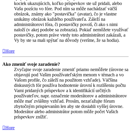
kociek ukazujúcich, koľko príspevkov ste už pridali, alebo
Vašu pozíciu vo fóre. Pod ním sa môže nachádzať väčší
obrázok, známy ako "postavička" (avatar), čo je vlastne
unikátny obrázok každého používateľa. Záleží na
administrátorovi fóra, či postavičky povolí, či ako s nimi
naloží (v akej podobe sa zobrazia). Pokiaľ nemôžete využívať
postavičky, potom práve vtedy toto administrátori zakázali, a
Vy by ste sa mali spýtať na dôvody (veríme, že sa hodia).
Hore
Ako zmeniť svoje zaradenie?
Zvyčajne svoje zaradenie zmeniť priamo nemôžete (úrovne sa
objavujú pod Vašim používateľským menom v témach a vo
Vašom profile, čo záleží na použitom vzhľade). Väčšina
diskusných fór používa hodnotenie úrovní k rozlíšeniu počtu
Vami pridaných príspevkov a k identifikácií určitých
používateľov, napr. označenie moderátorov a administrátorov
môže mať zvláštny vzhľad. Prosím, nezaťažujte fórum
zbytočným prispievaním len aby ste dosiahli vyššej úrovne.
Moderátor alebo administrátor potom môže počet Vašich
príspevkov znížiť.
Hore