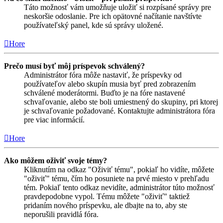
Táto možnosť vám umožňuje uložiť si rozpísané správy pre
neskoršie odoslanie. Pre ich opätovné načítanie navštívte
používateľský panel, kde sú správy uložené.
Hore
Prečo musí byť môj príspevok schválený?
Administrátor fóra môže nastaviť, že príspevky od
používateľov alebo skupín musia byť pred zobrazením
schválené moderátormi. Buďto je na fóre nastavené
schvaľovanie, alebo ste boli umiestnený do skupiny, pri ktorej
je schvaľovanie požadované. Kontaktujte administrátora fóra
pre viac informácií.
Hore
Ako môžem oživiť svoje témy?
Kliknutím na odkaz "Oživiť tému", pokiaľ ho vidíte, môžete
"oživiť" tému, čím ho posuniete na prvé miesto v prehľadu
tém. Pokiaľ tento odkaz nevidíte, administrátor túto možnosť
pravdepodobne vypol. Tému môžete "oživiť" taktiež
pridaním nového príspevku, ale dbajte na to, aby ste
neporušili pravidlá fóra.