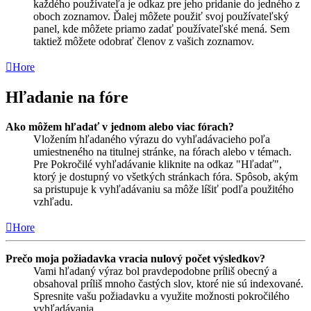
každého používateľa je odkaz pre jeho pridanie do jedného z
oboch zoznamov. Ďalej môžete použiť svoj používateľský
panel, kde môžete priamo zadať používateľské mená. Sem
taktiež môžete odobrať členov z vašich zoznamov.
Hore
Hľadanie na fóre
Ako môžem hľadať v jednom alebo viac fórach?
Vložením hľadaného výrazu do vyhľadávacieho poľa
umiestneného na titulnej stránke, na fórach alebo v témach.
Pre Pokročilé vyhľadávanie kliknite na odkaz "Hľadať",
ktorý je dostupný vo všetkých stránkach fóra. Spôsob, akým
sa pristupuje k vyhľadávaniu sa môže líšiť podľa použitého
vzhľadu.
Hore
Prečo moja požiadavka vracia nulový počet výsledkov?
Vami hľadaný výraz bol pravdepodobne príliš obecný a
obsahoval príliš mnoho častých slov, ktoré nie sú indexované.
Spresnite vašu požiadavku a využite možnosti pokročilého
vyhľadávania.