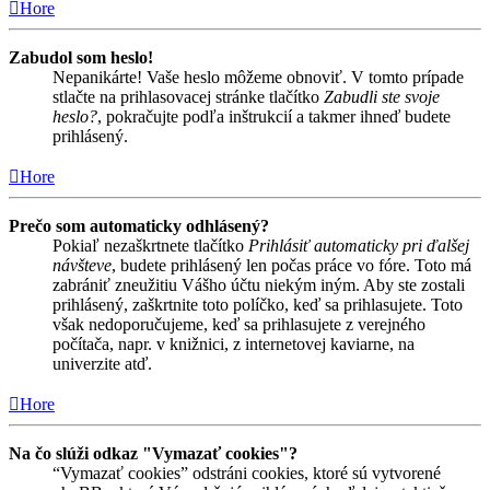
Hore
Zabudol som heslo!
Nepanikárte! Vaše heslo môžeme obnoviť. V tomto prípade
stlačte na prihlasovacej stránke tlačítko
Zabudli ste svoje
heslo?
, pokračujte podľa inštrukcií a takmer ihneď budete
prihlásený.
Hore
Prečo som automaticky odhlásený?
Pokiaľ nezaškrtnete tlačítko
Prihlásiť automaticky pri ďalšej
návšteve
, budete prihlásený len počas práce vo fóre. Toto má
zabrániť zneužitiu Vášho účtu niekým iným. Aby ste zostali
prihlásený, zaškrtnite toto políčko, keď sa prihlasujete. Toto
však nedoporučujeme, keď sa prihlasujete z verejného
počítača, napr. v knižnici, z internetovej kaviarne, na
univerzite atď.
Hore
Na čo slúži odkaz "Vymazať cookies"?
“Vymazať cookies” odstráni cookies, ktoré sú vytvorené