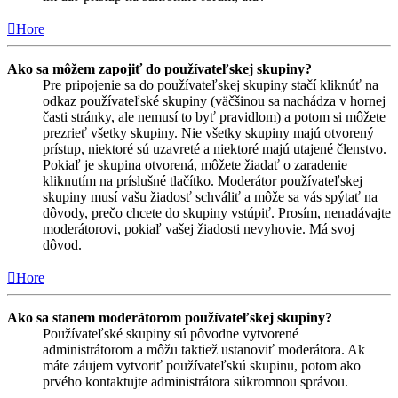
Hore
Ako sa môžem zapojiť do používateľskej skupiny?
Pre pripojenie sa do používateľskej skupiny stačí kliknúť na
odkaz používateľské skupiny (väčšinou sa nachádza v hornej
časti stránky, ale nemusí to byť pravidlom) a potom si môžete
prezrieť všetky skupiny. Nie všetky skupiny majú otvorený
prístup, niektoré sú uzavreté a niektoré majú utajené členstvo.
Pokiaľ je skupina otvorená, môžete žiadať o zaradenie
kliknutím na príslušné tlačítko. Moderátor používateľskej
skupiny musí vašu žiadosť schváliť a môže sa vás spýtať na
dôvody, prečo chcete do skupiny vstúpiť. Prosím, nenadávajte
moderátorovi, pokiaľ vašej žiadosti nevyhovie. Má svoj
dôvod.
Hore
Ako sa stanem moderátorom používateľskej skupiny?
Používateľské skupiny sú pôvodne vytvorené
administrátorom a môžu taktiež ustanoviť moderátora. Ak
máte záujem vytvoriť používateľskú skupinu, potom ako
prvého kontaktujte administrátora súkromnou správou.