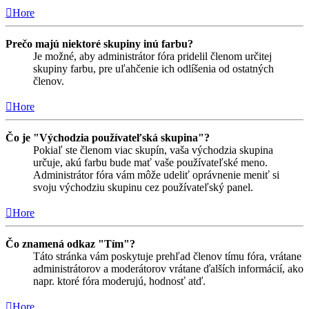
Hore
Prečo majú niektoré skupiny inú farbu?
Je možné, aby administrátor fóra pridelil členom určitej
skupiny farbu, pre uľahčenie ich odlíšenia od ostatných
členov.
Hore
Čo je "Východzia používateľská skupina"?
Pokiaľ ste členom viac skupín, vaša východzia skupina
určuje, akú farbu bude mať vaše používateľské meno.
Administrátor fóra vám môže udeliť oprávnenie meniť si
svoju východziu skupinu cez používateľský panel.
Hore
Čo znamená odkaz "Tím"?
Táto stránka vám poskytuje prehľad členov tímu fóra, vrátane
administrátorov a moderátorov vrátane ďalších informácií, ako
napr. ktoré fóra moderujú, hodnosť atď.
Hore