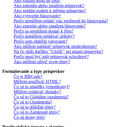
Ako vložím tému do fóra?
Ako zmením alebo zmažem príspevok?
Ako pridám podpis k môjmu príspevku?
Ako vytvorím hlasovanie?
Prečo nemôžem pridať viac možností do hlasovania?
Ako zmením alebo zmažem hlasovanie?
Prečo sa nemôžem dostať k fóru?
Prečo nemôžem pridávať prílohy?
Prečo som obdržal varovanie?
Ako môžem nahlásiť príspevok moderátorom?
Na čo slúži tlačítko "Uložiť" pri písaní príspevku?
Prečo musí byť môj príspevok schválený?
Ako môžem oživiť svoje témy?
Formátovanie a typy príspevkov
Čo je BBCode?
Môžem používať HTML?
Čo sú to smajlíky (emotikony)?
Môžem pridávať obrázky?
Čo sú to Globálne oznámenia?
Čo sú to Oznámenia?
Čo sú to dôležité témy?
Čo sú to Zamknuté témy?
Čo sú ikony tém?
Používateľské úrovne a skupiny