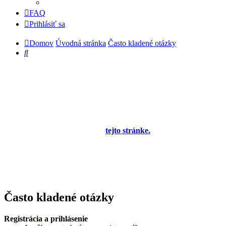
FAQ
Prihlásiť sa
Domov
Úvodná stránka
Často kladené otázky
Hľadať
Diskusné fórum pre používateľov programu
OBERON - Agenda firmy je zatiaľ v testovacej
prevádzke!
Prezeranie príspevkov je povolené každému návštevníkovi stránky,
prispievanie len pre registrovaných členov. Zaregistrovať sa je
možné vyplnením formulára na
tejto stránke.
Tento oznam bude
neskôr obsahovať privítanie a pravidlá portálu (zatiaľ ich
registrovaní členovia dostávajú mailom) a bude nastavený tak, že
registrovaný používateľ bude môcť jeho zobrazenie vypnúť - zatiaľ
sa zobrazuje trvalo každému. V súčasnej dobe prebieha testovanie
funkčnosti fóra.
Často kladené otázky
Registrácia a prihlásenie