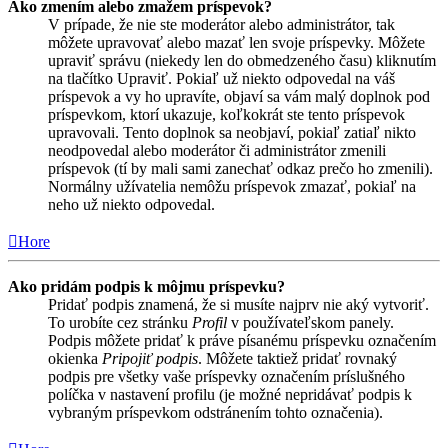
Ako zmením alebo zmažem príspevok?
V prípade, že nie ste moderátor alebo administrátor, tak
môžete upravovať alebo mazať len svoje príspevky. Môžete
upraviť správu (niekedy len do obmedzeného času) kliknutím
na tlačítko Upraviť. Pokiaľ už niekto odpovedal na váš
príspevok a vy ho upravíte, objaví sa vám malý doplnok pod
príspevkom, ktorí ukazuje, koľkokrát ste tento príspevok
upravovali. Tento doplnok sa neobjaví, pokiaľ zatiaľ nikto
neodpovedal alebo moderátor či administrátor zmenili
príspevok (tí by mali sami zanechať odkaz prečo ho zmenili).
Normálny užívatelia nemôžu príspevok zmazať, pokiaľ na
neho už niekto odpovedal.
Hore
Ako pridám podpis k môjmu príspevku?
Pridať podpis znamená, že si musíte najprv nie aký vytvoriť.
To urobíte cez stránku
Profil
v používateľskom panely.
Podpis môžete pridať k práve písanému príspevku označením
okienka
Pripojiť podpis
. Môžete taktiež pridať rovnaký
podpis pre všetky vaše príspevky označením príslušného
políčka v nastavení profilu (je možné nepridávať podpis k
vybraným príspevkom odstránením tohto označenia).