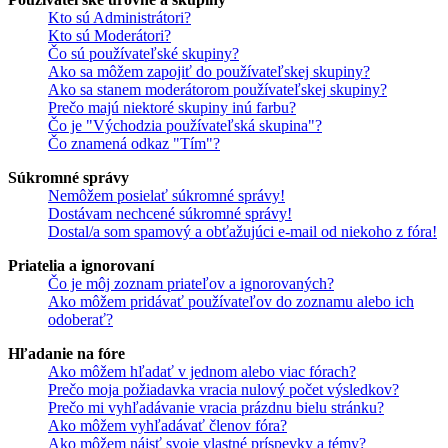
Kto sú Administrátori?
Kto sú Moderátori?
Čo sú používateľské skupiny?
Ako sa môžem zapojiť do používateľskej skupiny?
Ako sa stanem moderátorom používateľskej skupiny?
Prečo majú niektoré skupiny inú farbu?
Čo je "Východzia používateľská skupina"?
Čo znamená odkaz "Tím"?
Súkromné správy
Nemôžem posielať súkromné správy!
Dostávam nechcené súkromné správy!
Dostal/a som spamový a obťažujúci e-mail od niekoho z fóra!
Priatelia a ignorovaní
Čo je môj zoznam priateľov a ignorovaných?
Ako môžem pridávať používateľov do zoznamu alebo ich
odoberať?
Hľadanie na fóre
Ako môžem hľadať v jednom alebo viac fórach?
Prečo moja požiadavka vracia nulový počet výsledkov?
Prečo mi vyhľadávanie vracia prázdnu bielu stránku?
Ako môžem vyhľadávať členov fóra?
Ako môžem nájsť svoje vlastné príspevky a témy?