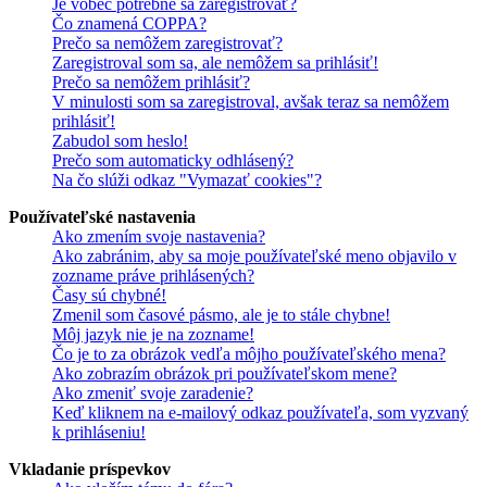
Je vôbec potrebné sa zaregistrovať?
Čo znamená COPPA?
Prečo sa nemôžem zaregistrovať?
Zaregistroval som sa, ale nemôžem sa prihlásiť!
Prečo sa nemôžem prihlásiť?
V minulosti som sa zaregistroval, avšak teraz sa nemôžem
prihlásiť!
Zabudol som heslo!
Prečo som automaticky odhlásený?
Na čo slúži odkaz "Vymazať cookies"?
Používateľské nastavenia
Ako zmením svoje nastavenia?
Ako zabránim, aby sa moje používateľské meno objavilo v
zozname práve prihlásených?
Časy sú chybné!
Zmenil som časové pásmo, ale je to stále chybne!
Môj jazyk nie je na zozname!
Čo je to za obrázok vedľa môjho používateľského mena?
Ako zobrazím obrázok pri používateľskom mene?
Ako zmeniť svoje zaradenie?
Keď kliknem na e-mailový odkaz používateľa, som vyzvaný
k prihláseniu!
Vkladanie príspevkov