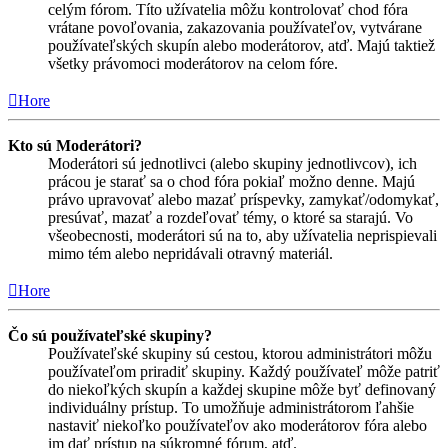
celým fórom. Títo užívatelia môžu kontrolovať chod fóra
vrátane povoľovania, zakazovania používateľov, vytvárane
používateľských skupín alebo moderátorov, atď. Majú taktiež
všetky právomoci moderátorov na celom fóre.
Hore
Kto sú Moderátori?
Moderátori sú jednotlivci (alebo skupiny jednotlivcov), ich
prácou je starať sa o chod fóra pokiaľ možno denne. Majú
právo upravovať alebo mazať príspevky, zamykať/odomykať,
presúvať, mazať a rozdeľovať témy, o ktoré sa starajú. Vo
všeobecnosti, moderátori sú na to, aby užívatelia neprispievali
mimo tém alebo nepridávali otravný materiál.
Hore
Čo sú používateľské skupiny?
Používateľské skupiny sú cestou, ktorou administrátori môžu
používateľom priradiť skupiny. Každý používateľ môže patriť
do niekoľkých skupín a každej skupine môže byť definovaný
individuálny prístup. To umožňuje administrátorom ľahšie
nastaviť niekoľko používateľov ako moderátorov fóra alebo
im dať prístup na súkromné fórum, atď.