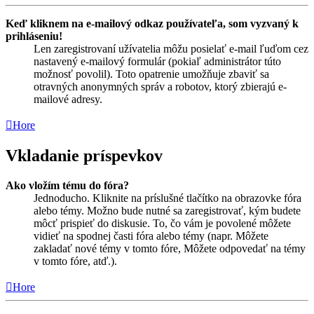
Keď kliknem na e-mailový odkaz používateľa, som vyzvaný k
prihláseniu!
Len zaregistrovaní užívatelia môžu posielať e-mail ľuďom cez
nastavený e-mailový formulár (pokiaľ administrátor túto
možnosť povolil). Toto opatrenie umožňuje zbaviť sa
otravných anonymných správ a robotov, ktorý zbierajú e-
mailové adresy.
Hore
Vkladanie príspevkov
Ako vložím tému do fóra?
Jednoducho. Kliknite na príslušné tlačítko na obrazovke fóra
alebo témy. Možno bude nutné sa zaregistrovať, kým budete
môcť prispieť do diskusie. To, čo vám je povolené môžete
vidieť na spodnej časti fóra alebo témy (napr. Môžete
zakladať nové témy v tomto fóre, Môžete odpovedať na témy
v tomto fóre, atď.).
Hore