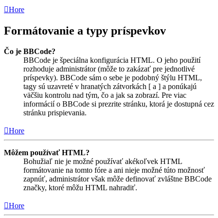
Hore
Formátovanie a typy príspevkov
Čo je BBCode?
BBCode je špeciálna konfigurácia HTML. O jeho použití
rozhoduje administrátor (môže to zakázať pre jednotlivé
príspevky). BBCode sám o sebe je podobný štýlu HTML,
tagy sú uzavreté v hranatých zátvorkách [ a ] a ponúkajú
väčšiu kontrolu nad tým, čo a jak sa zobrazí. Pre viac
informácií o BBCode si prezrite stránku, ktorá je dostupná cez
stránku prispievania.
Hore
Môžem používať HTML?
Bohužiaľ nie je možné používať akékoľvek HTML
formátovanie na tomto fóre a ani nieje možné túto možnosť
zapnúť, administrátor však môže definovať zvláštne BBCode
značky, ktoré môžu HTML nahradiť.
Hore