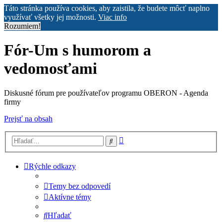
Táto stránka používa cookies, aby zaistila, že budete môcť naplno
využívať všetky jej možnosti.
Viac info
Rozumiem!
Fór-Um s humorom a
vedomosťami
Diskusné fórum pre používateľov programu OBERON - Agenda
firmy
Prejsť na obsah
Rozšírené
Hľadať
vyhľadávanie
Rýchle odkazy
Temy bez odpovedí
Aktívne témy
Hľadať