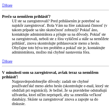
Hore
Prečo sa nemôžem prihlásiť?
Už ste sa zaregistrovali? Pred prihlásením je potrebné sa
najskôr zaregistrovať. Bola Vám na fóre zakázaná činnosť (v
takom prípade sa táto skutočnosť zobrazí)? Pokiaľ áno,
kontaktujte administrátora a pýtajte sa na dôvody. Pokiaľ ste
sa zaregistrovali, neboli ste z fóra vylúčení a stále sa nemôžete
prihlásiť, znova skontrolujte prihlasovacie meno a heslo.
Obyčajne toto býva ten problém a pokiaľ nie je, kontaktujte
administrátora, možno má chybné nastavenia fóra.
Hore
V minulosti som sa zaregistroval, avšak teraz sa nemôžem
prihlásiť!
Najpravdepodobnejšie dôvody: zadali ste chybné
používateľské meno alebo heslo (skontrolujte e-mail, ktorý ste
obdržali pri registrácií). Je bežné, že sa pravidelne odstraňujú
užívatelia, ktorí ničím neprispeli, aby sa zmenšila veľkosť
databázy. Skúste sa zaregistrovať znova a zapojte sa do
diskusie.