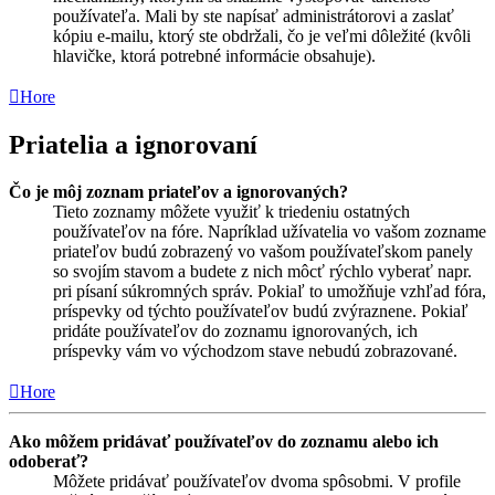
používateľa. Mali by ste napísať administrátorovi a zaslať
kópiu e-mailu, ktorý ste obdržali, čo je veľmi dôležité (kvôli
hlavičke, ktorá potrebné informácie obsahuje).
Hore
Priatelia a ignorovaní
Čo je môj zoznam priateľov a ignorovaných?
Tieto zoznamy môžete využiť k triedeniu ostatných
používateľov na fóre. Napríklad užívatelia vo vašom zozname
priateľov budú zobrazený vo vašom používateľskom panely
so svojím stavom a budete z nich môcť rýchlo vyberať napr.
pri písaní súkromných správ. Pokiaľ to umožňuje vzhľad fóra,
príspevky od týchto používateľov budú zvýraznene. Pokiaľ
pridáte používateľov do zoznamu ignorovaných, ich
príspevky vám vo východzom stave nebudú zobrazované.
Hore
Ako môžem pridávať používateľov do zoznamu alebo ich
odoberať?
Môžete pridávať používateľov dvoma spôsobmi. V profile