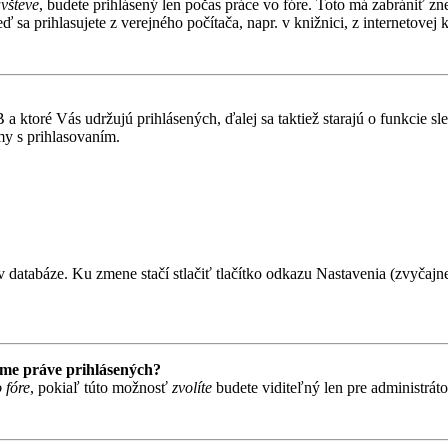
ávšteve
, budete prihlásený len počas práce vo fóre. Toto má zabrániť zn
 sa prihlasujete z verejného počítača, napr. v knižnici, z internetovej k
 ktoré Vás udržujú prihlásených, ďalej sa taktiež starajú o funkcie s
my s prihlasovaním.
 databáze. Ku zmene stačí stlačiť tlačítko odkazu Nastavenia (zvyčajne 
ame práve prihlásených?
 fóre
, pokiaľ túto možnosť
zvolíte
budete viditeľný len pre administrát