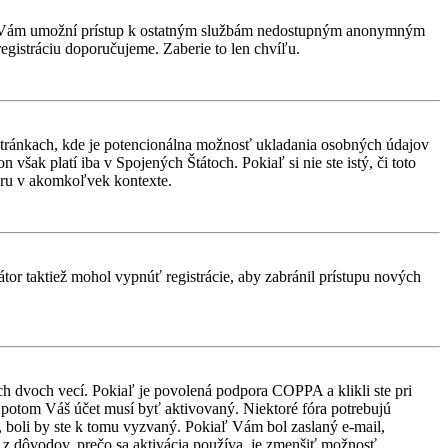
rácia Vám umožní prístup k ostatným službám nedostupným anonymným
egistráciu doporučujeme. Zaberie to len chvíľu.
stránkach, kde je potencionálna možnosť ukladania osobných údajov
však platí iba v Spojených Štátoch. Pokiaľ si nie ste istý, či toto
ru v akomkoľvek kontexte.
átor taktiež mohol vypnúť registrácie, aby zabránil prístupu nových
ch dvoch vecí. Pokiaľ je povolená podpora COPPA a klikli ste pri
d, potom Váš účet musí byť aktivovaný. Niektoré fóra potrebujú
i, boli by ste k tomu vyzvaný. Pokiaľ Vám bol zaslaný e-mail,
ým z dôvodov, prečo sa aktivácia používa, je zmenšiť možnosť