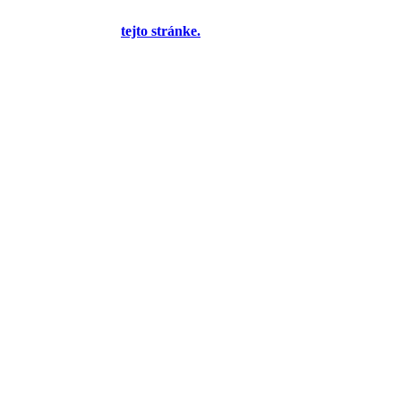
yplnením formulára na
tejto stránke.
Tento oznam bude neskôr
 bude môcť jeho zobrazenie vypnúť - zatiaľ sa zobrazuje trvalo