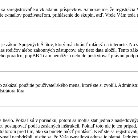
ebné sa zaregistrovať ku vkladaniu príspevkov. Samozrejme, že regist
e e-mailov používateľom, prihlásenie do skupín, atď. Vrele Vám teda r
je zákon Spojených Štátov, ktorý má chrániť mládež na internete. Na 
 rodičov alebo zákonných zástupcov, aby tieto data uložil. Tento zákon 
vneho poradcu, phpBB Team nemôže a nebude poskytovať právnu podpo
 zakázal použitie používateľského mena, ktoré ste si zvolili. Administr
strátora fóra.
a heslo. Pokiaľ sú v poriadku, potom sa mohla stať jedna z nasledovný
ieť postupovať podľa zaslaných inštrukcií. Pokiaľ toto nie je ten prípa
trátorom pred tim, ako sa budete môcť prihlásiť. Keď ste sa registroval
-mail neobdržali, uistite sa, že Vaša e-mailová adresa je platná. Jedn