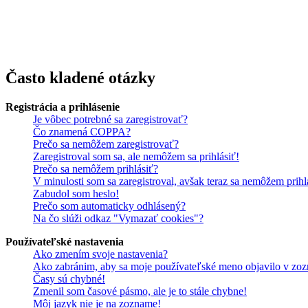
Prezeranie príspevkov je povolené každému návštevníkovi stránky, pr
obsahovať privítanie a pravidlá portálu (zatiaľ ich registrovaní člen
každému. V súčasnej dobe prebieha testovanie funkčnosti fóra.
Často kladené otázky
Registrácia a prihlásenie
Je vôbec potrebné sa zaregistrovať?
Čo znamená COPPA?
Prečo sa nemôžem zaregistrovať?
Zaregistroval som sa, ale nemôžem sa prihlásiť!
Prečo sa nemôžem prihlásiť?
V minulosti som sa zaregistroval, avšak teraz sa nemôžem prihl
Zabudol som heslo!
Prečo som automaticky odhlásený?
Na čo slúži odkaz "Vymazať cookies"?
Používateľské nastavenia
Ako zmením svoje nastavenia?
Ako zabránim, aby sa moje používateľské meno objavilo v zoz
Časy sú chybné!
Zmenil som časové pásmo, ale je to stále chybne!
Môj jazyk nie je na zozname!