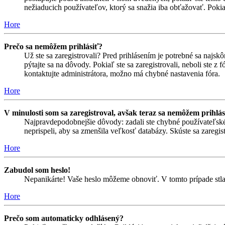
nežiaducich používateľov, ktorý sa snažia iba obťažovať. Pokiaľ s
Hore
Prečo sa nemôžem prihlásiť?
Už ste sa zaregistrovali? Pred prihlásením je potrebné sa najsk
pýtajte sa na dôvody. Pokiaľ ste sa zaregistrovali, neboli ste z
kontaktujte administrátora, možno má chybné nastavenia fóra.
Hore
V minulosti som sa zaregistroval, avšak teraz sa nemôžem prihlás
Najpravdepodobnejšie dôvody: zadali ste chybné používateľské men
neprispeli, aby sa zmenšila veľkosť databázy. Skúste sa zaregis
Hore
Zabudol som heslo!
Nepanikárte! Vaše heslo môžeme obnoviť. V tomto prípade stlač
Hore
Prečo som automaticky odhlásený?