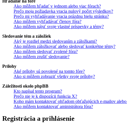
Hľadanie na fóre
Ako môžem hľadať v jednom alebo viac fórach?
Prečo moja požiadavka vracia nulový počet výsledkov?
Prečo mi vyhľadávanie vracia prázdnu bielu stránku?
Ako môžem vyhľadávať členov fóra?
Ako môžem nájsť svoje vlastné príspevky a témy?
Sledovanie tém a záložiek
Aký je rozdiel medzi sledovaním a záložkami?
Ako môžem záložkovať alebo sledovať konkrétne témy?
Ako môžem sledovať zvolené fóra?
Ako môžem zrušiť sledovanie?
Prílohy
Aké prílohy sú povolené na tomto fóre?
Ako si môžem zobraziť všetky svoje prílohy?
Záležitosti okolo phpBB
Kto napísal tento program?
Prečo nie je k dispozícii funkcia X?
Koho mám kontaktovať ohľadom obťažujúcich e-mailov alebo p
Ako môžem kontaktovať aministrátora fóra?
Registrácia a prihlásenie