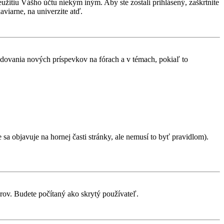
eužitiu Vášho účtu niekým iným. Aby ste zostali prihlásený, zaškrtnite
aviarne, na univerzite atď.
ledovania nových príspevkov na fórach a v témach, pokiaľ to
sa objavuje na hornej časti stránky, ale nemusí to byť pravidlom).
orov. Budete počítaný ako skrytý používateľ.