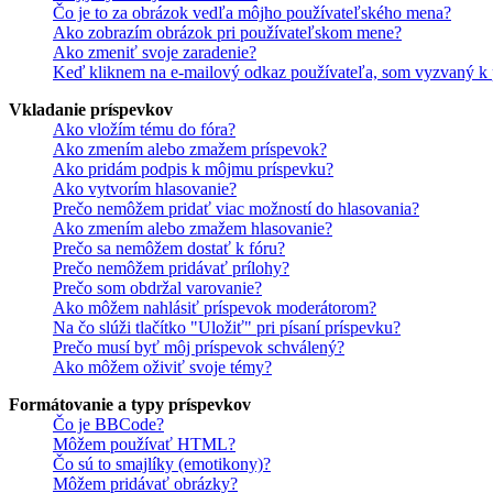
Čo je to za obrázok vedľa môjho používateľského mena?
Ako zobrazím obrázok pri používateľskom mene?
Ako zmeniť svoje zaradenie?
Keď kliknem na e-mailový odkaz používateľa, som vyzvaný k p
Vkladanie príspevkov
Ako vložím tému do fóra?
Ako zmením alebo zmažem príspevok?
Ako pridám podpis k môjmu príspevku?
Ako vytvorím hlasovanie?
Prečo nemôžem pridať viac možností do hlasovania?
Ako zmením alebo zmažem hlasovanie?
Prečo sa nemôžem dostať k fóru?
Prečo nemôžem pridávať prílohy?
Prečo som obdržal varovanie?
Ako môžem nahlásiť príspevok moderátorom?
Na čo slúži tlačítko "Uložiť" pri písaní príspevku?
Prečo musí byť môj príspevok schválený?
Ako môžem oživiť svoje témy?
Formátovanie a typy príspevkov
Čo je BBCode?
Môžem používať HTML?
Čo sú to smajlíky (emotikony)?
Môžem pridávať obrázky?