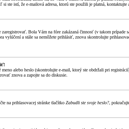
i ste istí, že e-mailová adresa, ktorú ste použili je platná, kontaktujte 
ôr zaregistrovať. Bola Vám na fóre zakázaná činnosť (v takom prípade sa
 fóra vylúčení a stále sa nemôžete prihlásiť, znova skontrolujte prihlaso
iť!
o alebo heslo (skontrolujte e-mail, ktorý ste obdržali pri registrácií).
trovať znova a zapojte sa do diskusie.
te na prihlasovacej stránke tlačítko
Zabudli ste svoje heslo?
, pokračuj