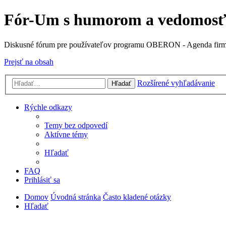
Fór-Um s humorom a vedomos
Diskusné fórum pre používateľov programu OBERON - Agenda fir
Prejsť na obsah
Rozšírené vyhľadávanie
Hľadať
Rýchle odkazy
Temy bez odpovedí
Aktívne témy
Hľadať
FAQ
Prihlásiť sa
Domov
Úvodná stránka
Často kladené otázky
Hľadať
Diskusné fórum pre používateľov programu OBERON -