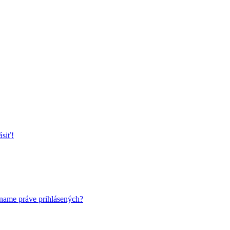
ispievanie len pre registrovaných členov. Zaregistrovať sa je možné v
ovia dostávajú mailom) a bude nastavený tak, že registrovaný používateľ
ásiť!
name práve prihlásených?