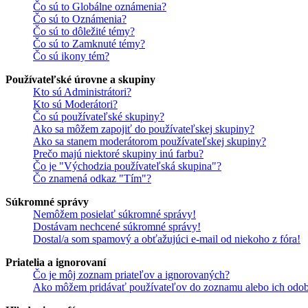
Čo sú to Globálne oznámenia?
Čo sú to Oznámenia?
Čo sú to dôležité témy?
Čo sú to Zamknuté témy?
Čo sú ikony tém?
Používateľské úrovne a skupiny
Kto sú Administrátori?
Kto sú Moderátori?
Čo sú používateľské skupiny?
Ako sa môžem zapojiť do používateľskej skupiny?
Ako sa stanem moderátorom používateľskej skupiny?
Prečo majú niektoré skupiny inú farbu?
Čo je "Východzia používateľská skupina"?
Čo znamená odkaz "Tím"?
Súkromné správy
Nemôžem posielať súkromné správy!
Dostávam nechcené súkromné správy!
Dostal/a som spamový a obťažujúci e-mail od niekoho z fóra!
Priatelia a ignorovaní
Čo je môj zoznam priateľov a ignorovaných?
Ako môžem pridávať používateľov do zoznamu alebo ich odob