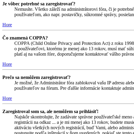
Je vôbec potrebné sa zaregistrovať?
Nemusíte. Všetko záleží na administrátorovi fóra, či je potr
používateľom, ako napr. postavičky, súkromné správy, posielani
Hore
Čo znamená COPPA?
COPPA (Child Online Privacy and Protection Act) z roku 1998 
o používateľovi, ktorému je menej ako 13 rokov, musí mať súhlas
platí aj na vašom fóre, doporučujeme kontaktovať vášho prá
Hore
Prečo sa nemôžem zaregistrovať?
Je možné, že Administrátor fóra zablokoval vašu IP adresu alebo
používateľov na fórum. Pre ďalšie informácie kontaktuje admini
Hore
Zaregistroval som sa, ale nemôžem sa prihlásiť!
Najskôr skontrolujte, že zadávate správne používateľské meno 
registrácii na odkaz ... a je mi menej ako 13 rokov, budete mus
aktiváciu všetkých nových registrácií, buď Vami, alebo adminis
postupujte podľa inštrukcií v ňom uvedených, pokiaľ ste tento e