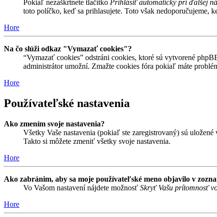
Pokiaľ nezaškrtnete tlačítko
Prihlásiť automaticky pri ďalšej n
toto políčko, keď sa prihlasujete. Toto však nedoporučujeme, keď
Hore
Na čo slúži odkaz "Vymazať cookies"?
“Vymazať cookies” odstráni cookies, ktoré sú vytvorené phpBB a
administrátor umožní. Zmažte cookies fóra pokiaľ máte problé
Hore
Používateľské nastavenia
Ako zmením svoje nastavenia?
Všetky Vaše nastavenia (pokiaľ ste zaregistrovaný) sú uložené v
Takto si môžete zmeniť všetky svoje nastavenia.
Hore
Ako zabránim, aby sa moje používateľské meno objavilo v zozn
Vo Vašom nastavení nájdete možnosť
Skryť Vašu prítomnosť vo
Hore